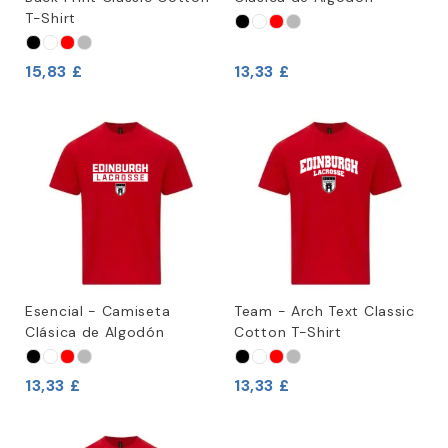
T-Shirt
15,83 £
13,33 £
Esencial - Camiseta
Team - Arch Text Classic
Clásica de Algodón
Cotton T-Shirt
13,33 £
13,33 £