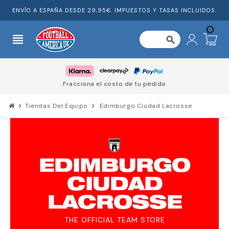
ENVÍO A ESPAÑA DESDE 29,95€. IMPUESTOS Y TASAS INCLUIDOS.
0
view_headline
search
Fracciona el costo de tu pedido
chevron_right
Tiendas Del Equipo
chevron_right
Edimburgo Ciudad Lacrosse
EDIMBURGO
CIUDAD
LACROSSE
THE OFFICIAL TEAM STORE