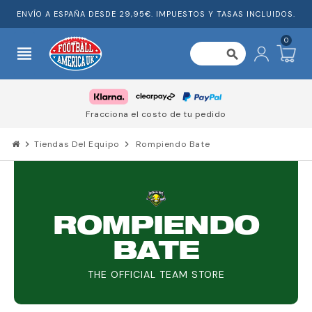
ENVÍO A ESPAÑA DESDE 29,95€. IMPUESTOS Y TASAS INCLUIDOS.
0
view_headline
search
Fracciona el costo de tu pedido
chevron_right
Tiendas Del Equipo
chevron_right
Rompiendo Bate
ROMPIENDO
BATE
THE OFFICIAL TEAM STORE