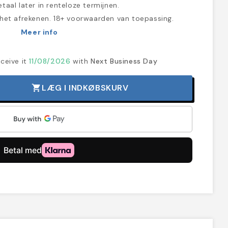
taal later in renteloze termijnen.
 het afrekenen. 18+ voorwaarden van toepassing.
Meer info
ceive it
11/08/2026
with
Next Business Day
LÆG I INDKØBSKURV
shopping_cart