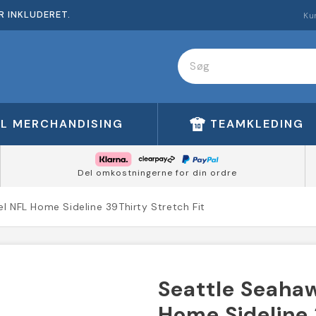
R INKLUDERET.
Ku
FL MERCHANDISING
TEAMKLEDING
Del omkostningerne for din ordre
el NFL Home Sideline 39Thirty Stretch Fit
Seattle Seahaw
Home Sideline 