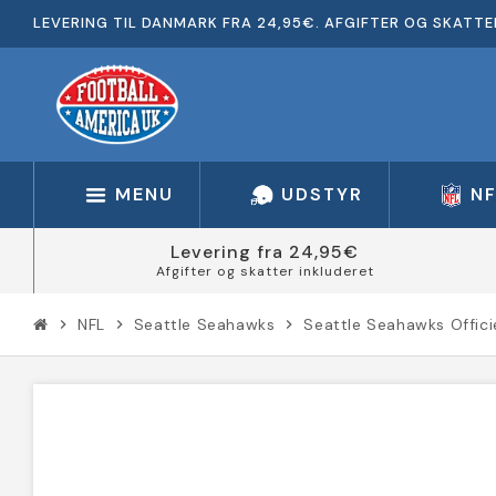
LEVERING TIL DANMARK FRA 24,95€. AFGIFTER OG SKATTE
MENU
UDSTYR
N
Levering fra 24,95€
Afgifter og skatter inkluderet
NFL
Seattle Seahawks
Seattle Seahawks Offici
chevron_right
chevron_right
chevron_right