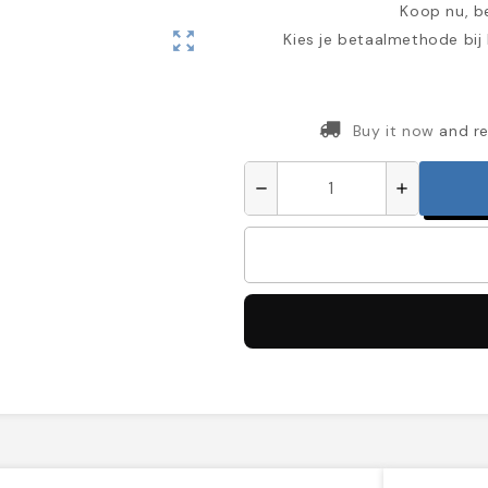
Koop nu, be
zoom_out_map
Kies je betaalmethode bij
Buy it now
and re
remove
add