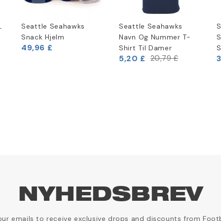
L
Seattle Seahawks
Seattle Seahawks
S
t
Snack Hjelm
Navn Og Nummer T-
S
49,96 £
Shirt Til Damer
S
5,20 £
3
20,79 £
NYHEDSBREV
our emails to receive exclusive drops and discounts from Foot