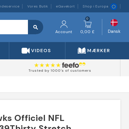
ndeservice
Vores Butik
eGavekort
Shop i Europa
0
search
Dansk
Account
0,00 £
VIDEOS
MÆRKER
Trusted by 1000's of customers
ks Officiel NFL
39Thirty Stretch