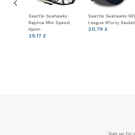
awks
Seattle Seahawks
Seattle Seahawks NF
Replica Mini Speed
League 9Forty Kaske
20,79 £
Hjelm
29,17 £
Sign up for 