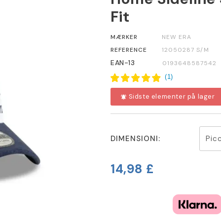
Fit
MÆRKER
NEW ERA
REFERENCE
12050287 S/M
EAN-13
0193648587542
(
1
)
Sidste elementer på lager
notifications_active
DIMENSIONI:
14,98 £