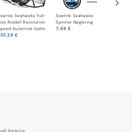
eattle Seahawks Full-
Seattle Seahawks
Riddell 
ize Riddell Revolution
Spinner Nøglering
Speed M
7,46 £
peed Autentisk Hjelm
Fodbold
33,29 £
29,17 £
ball America.