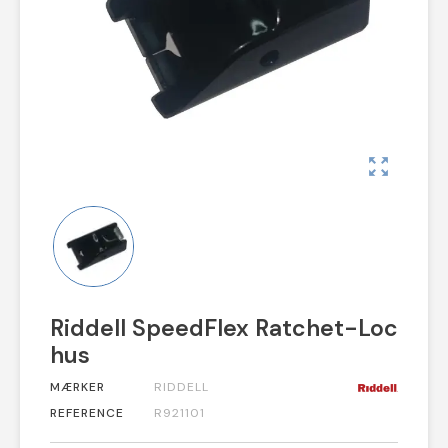
zoom_out_map
Riddell SpeedFlex Ratchet-Loc
hus
MÆRKER
RIDDELL
REFERENCE
R921101