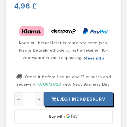
4,96 £
Koop nu, betaal later in renteloze termijnen.
Kies je betaalmethode bij het afrekenen. 18+
voorwaarden van toepassing.
Meer info
Order it before
1 hours and 17 minutes
and
receive it
10/08/2026
with
Next Business Day
LÆG I INDKØBSKURV
shopping_cart
remove
add