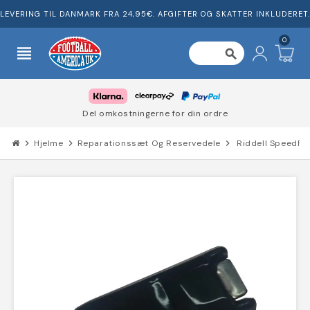
LEVERING TIL DANMARK FRA 24,95€. AFGIFTER OG SKATTER INKLUDERET.
0
view_headline
search
Del omkostningerne for din ordre
chevron_right
Hjelme
chevron_right
Reparationssæt Og Reservedele
chevron_right
Riddell SpeedFl