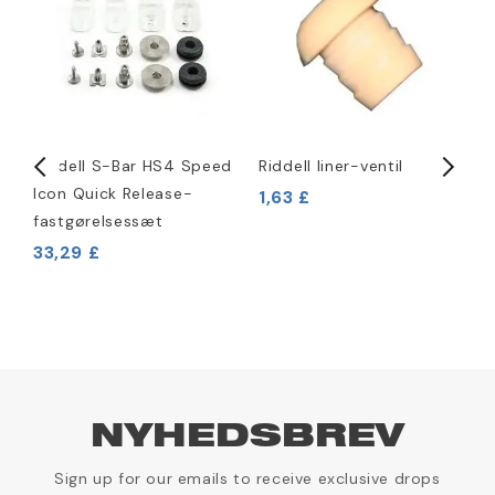
Riddell S-Bar HS4 Speed
Riddell liner-ventil
R
Icon Quick Release-
f
1,63 £
fastgørelsessæt
33,29 £
6
NYHEDSBREV
Sign up for our emails to receive exclusive drops