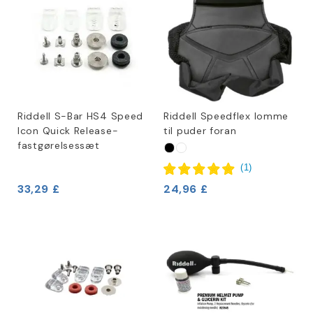
Riddell S-Bar HS4 Speed
Riddell Speedflex lomme
Icon Quick Release-
til puder foran
fastgørelsessæt
(
1
)
33,29 £
24,96 £