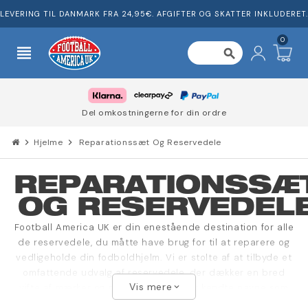
LEVERING TIL DANMARK FRA 24,95€. AFGIFTER OG SKATTER INKLUDERET.
0
view_headline
search
Del omkostningerne for din ordre
chevron_right
Hjelme
chevron_right
Reparationssæt Og Reservedele
REPARATIONSSÆ
OG RESERVEDEL
Football America UK er din enestående destination for alle
de reservedele, du måtte have brug for til at reparere og
vedligeholde din fodboldhjelm. Vi er stolte af at tilbyde et
omfattende udvalg af reservedele, der dækker en bred
Vis mere
vifte af mærker og modeller, herunder kendte navne som
expand_more
Riddell, Schutt og Xenith.