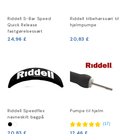
Riddell S-Bar Speed
Riddell tilbehørssæt til
Quick Release
hjelmpumpe
fastgørelsessæt
24,96 £
20,83 £
Riddell Speedflex
Pumpe til hjelm
navneskilt bagpå
(
17
)
20,83 £
12,46 £