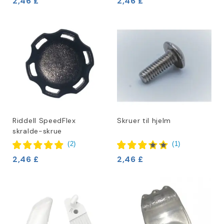
2,46 £
2,46 £
Riddell SpeedFlex
Skruer til hjelm
skralde-skrue
(
2
)
(
1
)
2,46 £
2,46 £