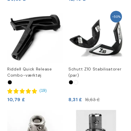
-50%
Riddell Quick Release
Schutt Z10 Stabilisatorer
Combo-værktøj
(par)
(
19
)
10,79 £
8,31 £
16,63 £