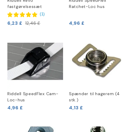
Riddell Revo
Riddell SpeedFlex
fastgørelsessæt
Ratchet-Loc hus
(
1
)
6,23 £
4,96 £
12,46 £
Riddell SpeedFlex Cam-
Spænder til hagerem (4
Loc-hus
stk.)
4,96 £
4,13 £