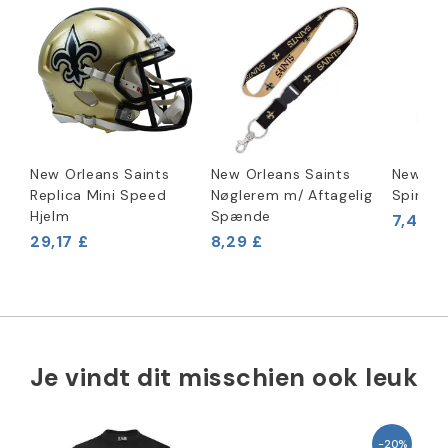
New Orleans Saints
New Orleans Saints
New Orl
Replica Mini Speed
Nøglerem m/ Aftagelig
Spinner
Hjelm
Spænde
7,46 £
29,17 £
8,29 £
Je vindt dit misschien ook leuk
-20%