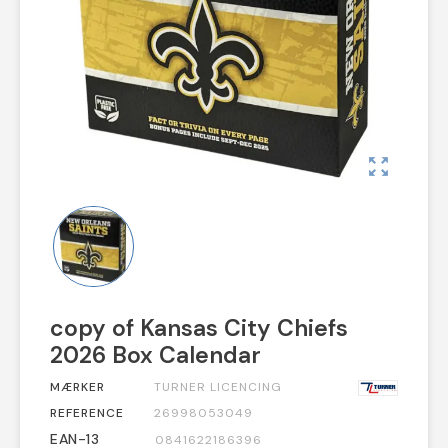
zoom_out_map
copy of Kansas City Chiefs
2026 Box Calendar
MÆRKER
TURNER LICENCING
REFERENCE
26998053049
EAN-13
0841622186396