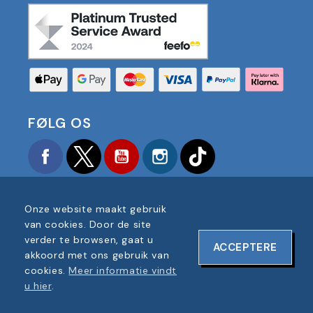
FØLG OS
Facebook
Twitter
YouTube
Instagram
TikTok
Onze website maakt gebruik
van cookies. Door de site
verder te browsen, gaat u
ACCEPTERE
COPYRIGHT © 2025 FOOTBALL AMERICA UK ALLE
akkoord met ons gebruik van
RECHTEN VOORBEHOUDEN
cookies.
Meer informatie vindt
BEDRIJF REGISTRATIENUMMER: 06354287
u hier
.
WEBSITEONTWERP DOOR
ONELINE DESIGNS