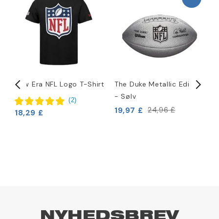
New Era NFL Logo T-Shirt
The Duke Metallic Edition
N
- Sølv
H
(
2
)
19,97 £
4
24,96 £
18,29 £
NYHEDSBREV