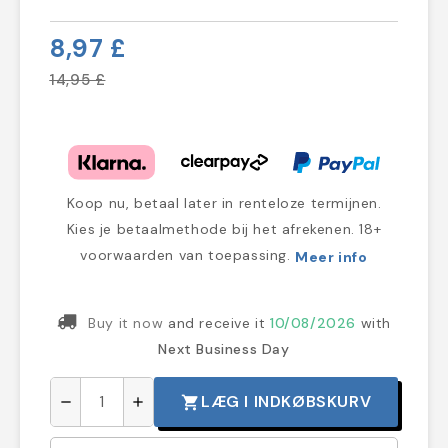
8,97 £
14,95 £
Koop nu, betaal later in renteloze termijnen.
Kies je betaalmethode bij het afrekenen. 18+
voorwaarden van toepassing.
Meer info
Buy it now
and receive it
10/08/2026
with
Next Business Day
LÆG I INDKØBSKURV
shopping_cart
remove
add