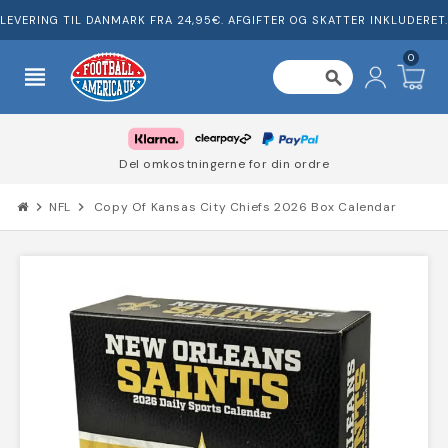
LEVERING TIL DANMARK FRA 24,95€. AFGIFTER OG SKATTER INKLUDERET.
0
view_headline
search
Del omkostningerne for din ordre
chevron_right
NFL
chevron_right
Copy Of Kansas City Chiefs 2026 Box Calendar