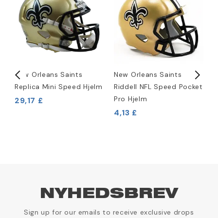
New Orleans Saints
New Orleans Saints
N
Replica Mini Speed Hjelm
Riddell NFL Speed Pocket
S
Pro Hjelm
29,17 £
7
4,13 £
NYHEDSBREV
Sign up for our emails to receive exclusive drops