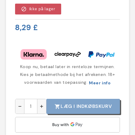
block
Ikke på lager
8,29 £
Koop nu, betaal later in renteloze termijnen.
Kies je betaalmethode bij het afrekenen. 18+
voorwaarden van toepassing.
Meer info
LÆG I INDKØBSKURV
shopping_cart
remove
add