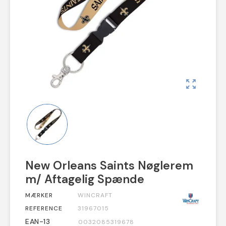
zoom_out_map
New Orleans Saints Nøglerem
m/ Aftagelig Spænde
MÆRKER
WINCRAFT
REFERENCE
31967015
EAN-13
0032085319678