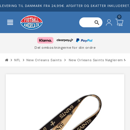
LEVERING TIL DANMARK FRA 24,95€. AFGIFTER OG SKATTER INKLUDERET.
0
view_headline
search
Del omkostningerne for din ordre
chevron_right
NFL
chevron_right
New Orleans Saints
chevron_right
New Orleans Saints Nøglerem M/