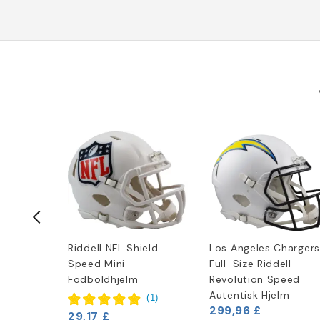
hargers
Riddell NFL Shield
Los Angeles Chargers
eed Hjelm
Speed Mini
Full-Size Riddell
Fodboldhjelm
Revolution Speed
(
3
)
Autentisk Hjelm
(
1
)
299,96 £
29,17 £