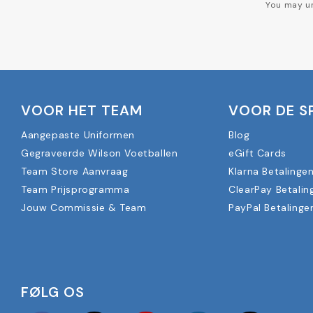
You may un
VOOR HET TEAM
VOOR DE S
Aangepaste Uniformen
Blog
Gegraveerde Wilson Voetballen
eGift Cards
Team Store Aanvraag
Klarna Betalinge
Team Prijsprogramma
ClearPay Betalin
Jouw Commissie & Team
PayPal Betalinge
FØLG OS