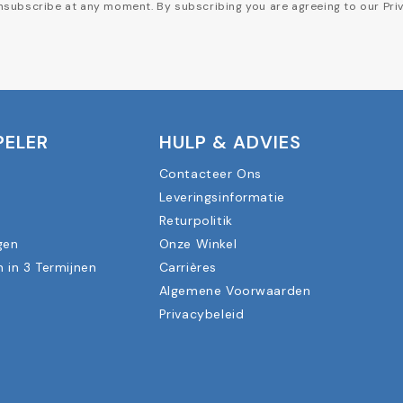
subscribe at any moment. By subscribing you are agreeing to our Priv
PELER
HULP & ADVIES
Contacteer Ons
Leveringsinformatie
n
Returpolitik
gen
Onze Winkel
n in 3 Termijnen
Carrières
Algemene Voorwaarden
Privacybeleid