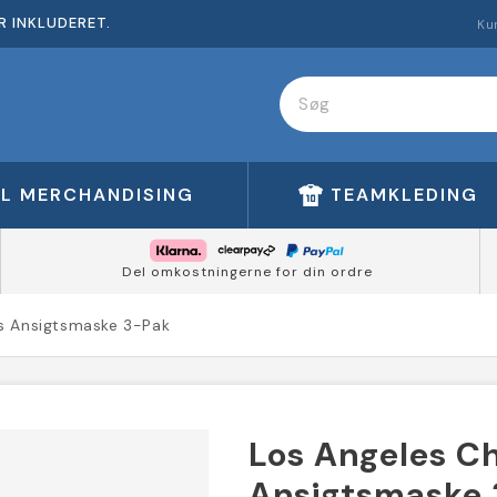
R INKLUDERET.
Ku
FL MERCHANDISING
TEAMKLEDING
Del omkostningerne for din ordre
s Ansigtsmaske 3-Pak
Los Angeles C
Ansigtsmaske