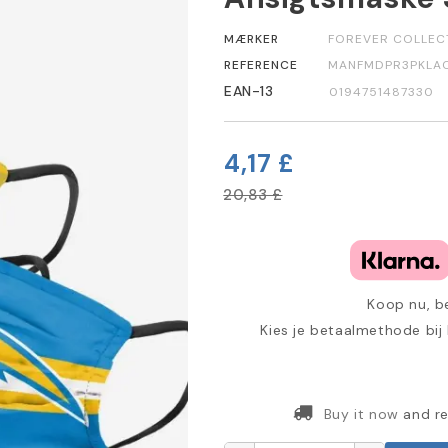
MÆRKER
FOREVER COLLEC
REFERENCE
MANFMDPR3PKLA
EAN-13
0194751487330
4,17 £
20,83 £
Koop nu, be
Kies je betaalmethode bij
Buy it now
and re