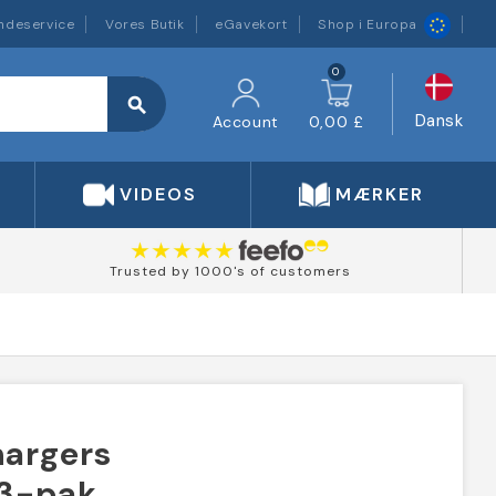
ndeservice
Vores Butik
eGavekort
Shop i Europa
0
search
Dansk
Account
0,00 £
VIDEOS
MÆRKER
Trusted by 1000's of customers
hargers
 3-pak