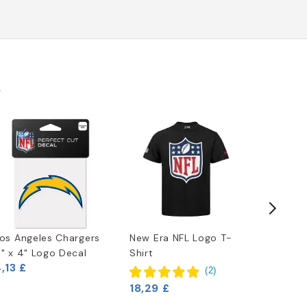
k
os Angeles Chargers
New Era NFL Logo T-
Los Ang
" x 4" Logo Decal
Shirt
2020 L
,13 £
Speed H
(
2
)
4,13 £
18,29 £