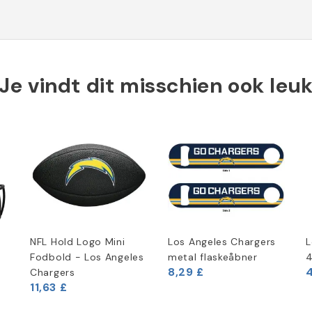
Je vindt dit misschien ook leu
NFL Hold Logo Mini
Los Angeles Chargers
L
Fodbold - Los Angeles
metal flaskeåbner
4
8,29 £
4
Chargers
11,63 £