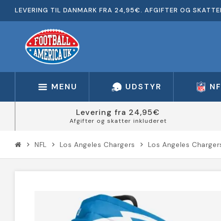
LEVERING TIL DANMARK FRA 24,95€. AFGIFTER OG SKATTE
MENU
UDSTYR
N
Levering fra 24,95€
Afgifter og skatter inkluderet
NFL
Los Angeles Chargers
Los Angeles Charger
chevron_right
chevron_right
chevron_right