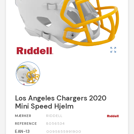
zoom_out_map
Los Angeles Chargers 2020
Mini Speed Hjelm
MÆRKER
RIDDELL
REFERENCE
8056534
EAN-13
0095855991900