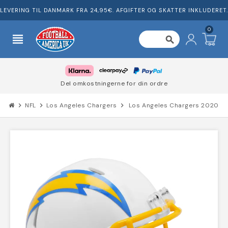
LEVERING TIL DANMARK FRA 24,95€. AFGIFTER OG SKATTER INKLUDERET.
0
view_headline
search
Del omkostningerne for din ordre
chevron_right
NFL
chevron_right
Los Angeles Chargers
chevron_right
Los Angeles Chargers 2020 Mi