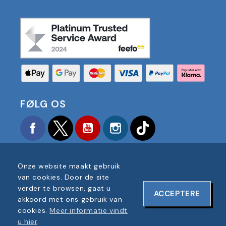
FØLG OS
Facebook
Twitter
YouTube
Instagram
TikTok
Onze website maakt gebruik
van cookies. Door de site
verder te browsen, gaat u
ACCEPTERE
COPYRIGHT © 2025 FOOTBALL AMERICA UK ALLE
akkoord met ons gebruik van
RECHTEN VOORBEHOUDEN
cookies.
Meer informatie vindt
BEDRIJF REGISTRATIENUMMER: 06354287
u hier
.