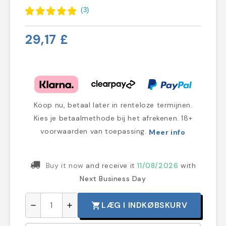
(
3
)
29,17 £
Koop nu, betaal later in renteloze termijnen.
Kies je betaalmethode bij het afrekenen. 18+
voorwaarden van toepassing.
Meer info
Buy it now
and receive it
11/08/2026
with
Next Business Day
LÆG I INDKØBSKURV
shopping_cart
remove
add