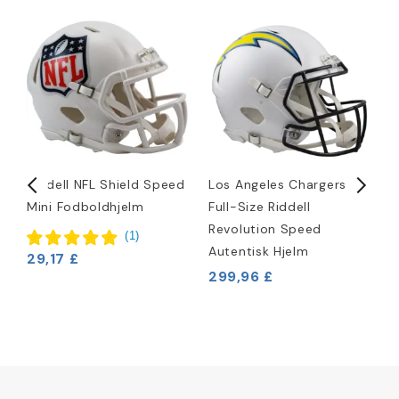
Riddell NFL Shield Speed
Los Angeles Chargers
N
Mini Fodboldhjelm
Full-Size Riddell
F
a
Revolution Speed
C
(
1
)
Autentisk Hjelm
1
29,17 £
299,96 £