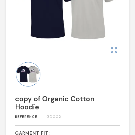
zoom_out_map
copy of Organic Cotton
Hoodie
REFERENCE
GD002
GARMENT FIT: