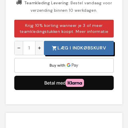
Teamkleding Levering:
Bestel vandaag voor
verzending binnen 10 werkdagen.
Krijg 10% korting wanneer je 3 of meer
teamkledingstukken koopt.
Meer informatie
LÆG I INDKØBSKURV
shopping_cart
remove
add