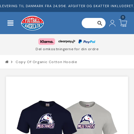
LEVERING TIL DANMARK FRA 24,95€. AFGIFTER OG SKATTER INKLUDERET.
0
view_headline
search
Del omkostningerne for din ordre
chevron_right
Copy Of Organic Cotton Hoodie