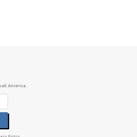
ball America.
acy Policy.