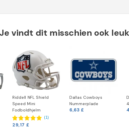
Je vindt dit misschien ook leu
Riddell NFL Shield
Dallas Cowboys
D
Speed Mini
Nummerplade
4
6,63 £
4
Fodboldhjelm
(
1
)
29,17 £