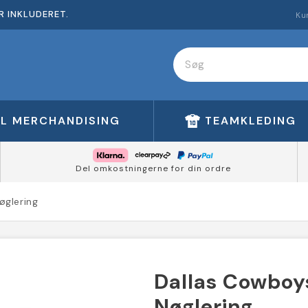
R INKLUDERET.
Ku
FL MERCHANDISING
TEAMKLEDING
Del omkostningerne for din ordre
øglering
Dallas Cowboy
Nøglering