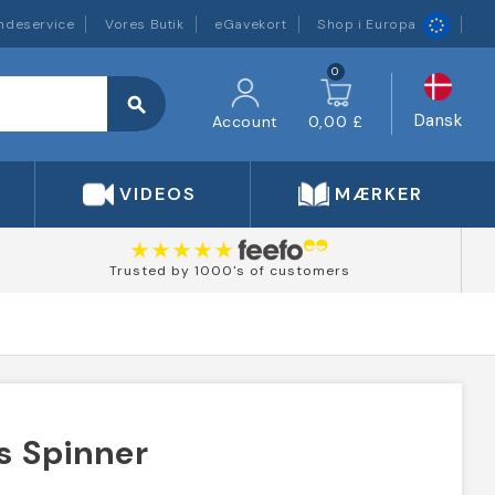
ndeservice
Vores Butik
eGavekort
Shop i Europa
0
search
Dansk
Account
0,00 £
VIDEOS
MÆRKER
Trusted by 1000's of customers
s Spinner