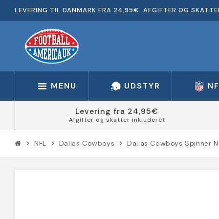
LEVERING TIL DANMARK FRA 24,95€. AFGIFTER OG SKATTE
MENU
UDSTYR
N
Levering fra 24,95€
Afgifter og skatter inkluderet
NFL
Dallas Cowboys
Dallas Cowboys Spinner N
chevron_right
chevron_right
chevron_right