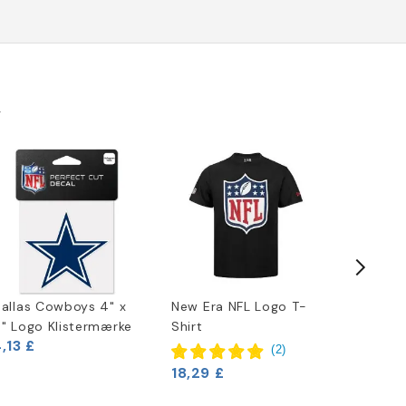
k
allas Cowboys 4" x
New Era NFL Logo T-
FC Dalla
" Logo Klistermærke
Shirt
med afta
,13 £
spænde
(
2
)
6,63 £
18,29 £