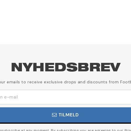
NYHEDSBREV
our emails to receive exclusive drops and discounts from Foot
TILMELD
subscribe at any moment. By subscribing you are agreeing to our Priv