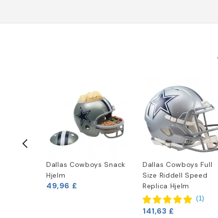
Logo
Dallas Cowboys Snack
Dallas Cowboys Full
Hjelm
Size Riddell Speed
49,96 £
Replica Hjelm
(
1
)
141,63 £