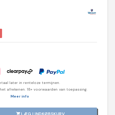
taal later in renteloze termijnen.
 het afrekenen. 18+ voorwaarden van toepassing.
Meer info
LÆG I INDKØBSKURV
shopping_cart