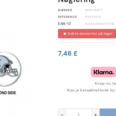
MÆRKER
WINCRAFT
REFERENCE
45517013
EAN-13
0032085455178
Sidste elementer på lager
notifications_active
7,46 £
Koop nu, be
Kies je betaalmethode bij
remove
add