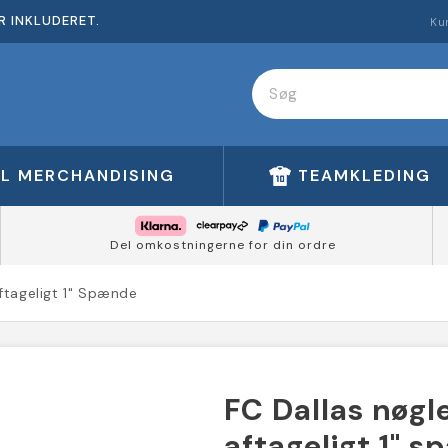
R INKLUDERET.
Ku
FL MERCHANDISING
TEAMKLEDING
Del omkostningerne for din ordre
ftageligt 1" Spænde
FC Dallas nøgl
aftageligt 1" 