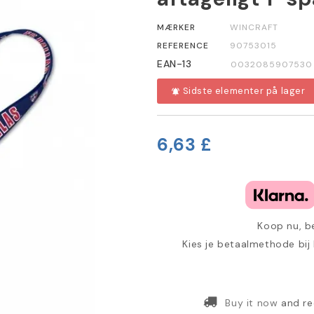
MÆRKER
WINCRAFT
REFERENCE
90753015
EAN-13
0032085907530
Sidste elementer på lager
notifications_active
6,63 £
Koop nu, be
Kies je betaalmethode bij
Buy it now
and re