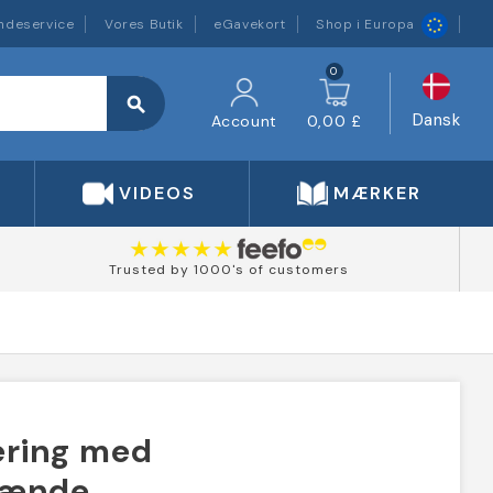
ndeservice
Vores Butik
eGavekort
Shop i Europa
0
search
Dansk
Account
0,00 £
VIDEOS
MÆRKER
Trusted by 1000's of customers
ering med
spænde