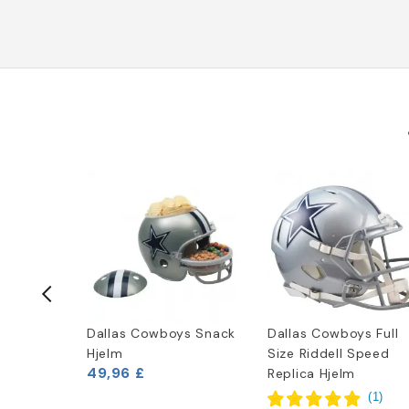
Logo
Dallas Cowboys Snack
Dallas Cowboys Full
Hjelm
Size Riddell Speed
49,96 £
Replica Hjelm
(
1
)