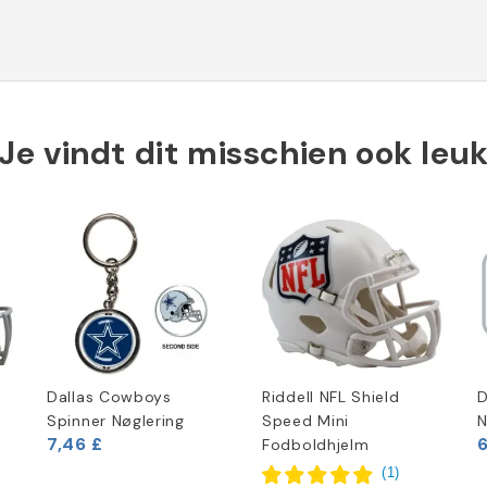
Je vindt dit misschien ook leu
Dallas Cowboys
Riddell NFL Shield
D
Spinner Nøglering
Speed Mini
7,46 £
6
Fodboldhjelm
(
1
)