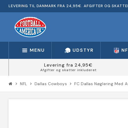
LEVERING TIL DANMARK FRA 24,95€. AFGIFTER OG SKATTE
MENU
UDSTYR
N
Levering fra 24,95€
Afgifter og skatter inkluderet
NFL
Dallas Cowboys
FC Dallas Nøglering Med A
chevron_right
chevron_right
chevron_right