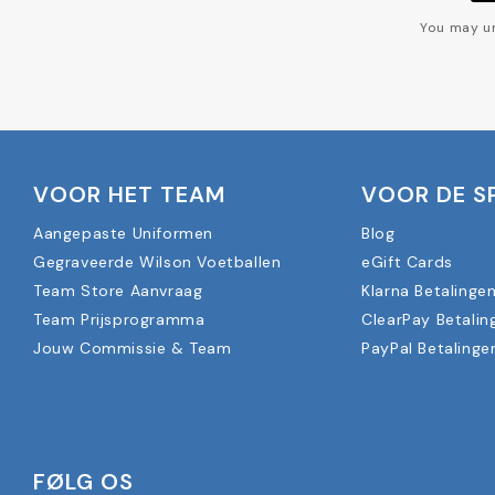
You may un
VOOR HET TEAM
VOOR DE S
Aangepaste Uniformen
Blog
Gegraveerde Wilson Voetballen
eGift Cards
Team Store Aanvraag
Klarna Betalinge
Team Prijsprogramma
ClearPay Betalin
Jouw Commissie & Team
PayPal Betalinge
FØLG OS