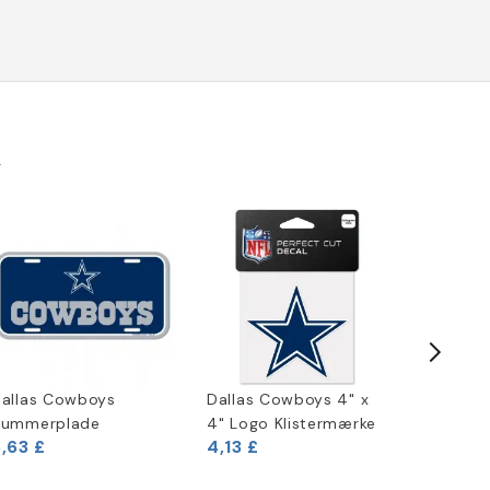
k
allas Cowboys
Dallas Cowboys 4" x
New Era
Nummerplade
4" Logo Klistermærke
Shirt
,63 £
4,13 £
18,29 £