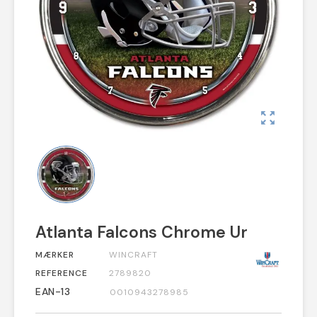
zoom_out_map
Atlanta Falcons Chrome Ur
MÆRKER
WINCRAFT
REFERENCE
2789820
EAN-13
0010943278985