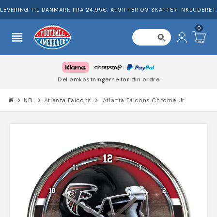
LEVERING TIL DANMARK FRA 24,95€. AFGIFTER OG SKATTER INKLUDERET.
0
view_headline
search
Del omkostningerne for din ordre
chevron_right
NFL
chevron_right
Atlanta Falcons
chevron_right
Atlanta Falcons Chrome Ur