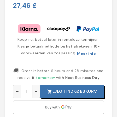
27,46 £
Koop nu, betaal later in renteloze termijnen.
Kies je betaalmethode bij het afrekenen. 18+
voorwaarden van toepassing.
Meer info
Order it before
6 hours and 28 minutes
and
receive it
tomorrow
with
Next Business Day
LÆG I INDKØBSKURV
shopping_cart
remove
add