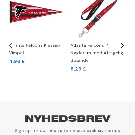
Atlanta Falcons Klassisk
Atlanta Falcons 1"
A
Vimpel
Nøglerem med Aftagelig
L
Spænde
4,96 £
2
8,29 £
NYHEDSBREV
Sign up for our emails to receive exclusive drops