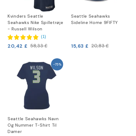
Kvinders Seattle
Seattle Seahawks
Seahawks Nike Spilletrøje
Sideline Home 9FIFTY
- Russell Wilson
(
1
)
20,42 £
15,63 £
58,33 £
20,83 £
-75%
Seattle Seahawks Navn
Og Nummer T-Shirt Til
Damer