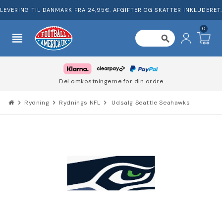
LEVERING TIL DANMARK FRA 24,95€. AFGIFTER OG SKATTER INKLUDERET.
0
view_headline
search
Del omkostningerne for din ordre
chevron_right
Rydning
chevron_right
Rydnings NFL
chevron_right
Udsalg Seattle Seahawks