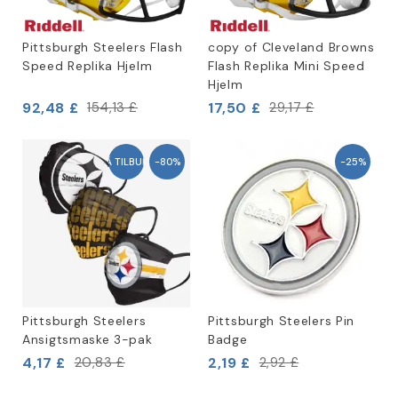
Pittsburgh Steelers Flash
copy of Cleveland Browns
Speed Replika Hjelm
Flash Replika Mini Speed
Hjelm
92,48 £
17,50 £
154,13 £
29,17 £
PÅ TILBUD!
-80%
-25%
Pittsburgh Steelers
Pittsburgh Steelers Pin
Ansigtsmaske 3-pak
Badge
4,17 £
2,19 £
20,83 £
2,92 £