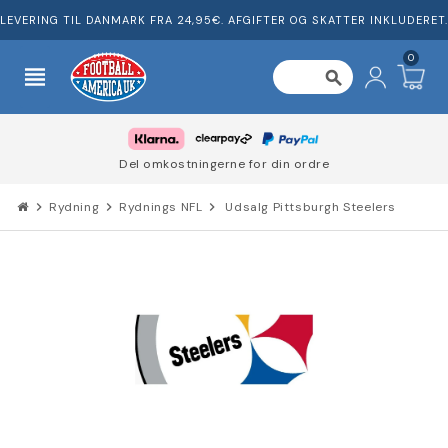
LEVERING TIL DANMARK FRA 24,95€. AFGIFTER OG SKATTER INKLUDERET.
0
view_headline
search
Del omkostningerne for din ordre
chevron_right
Rydning
chevron_right
Rydnings NFL
chevron_right
Udsalg Pittsburgh Steelers