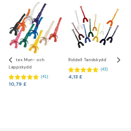
Vettex Mun- och
Riddell Tandskydd
B
Läppskydd
K
(
43
)
A
4,13 £
(
41
)
T
10,79 £
1