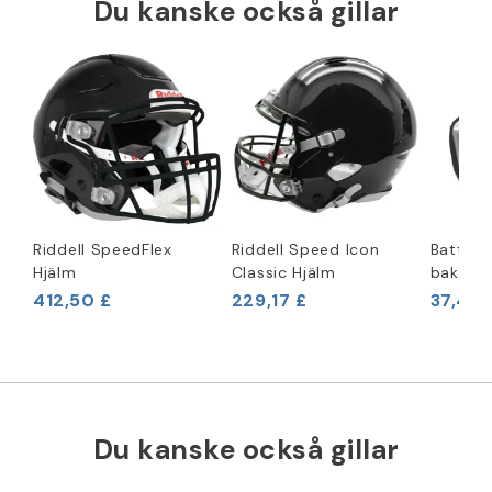
Du kanske också gillar
Riddell SpeedFlex
Riddell Speed Icon
Battle
Hjälm
Classic Hjälm
bakplat
412,50 £
229,17 £
37,46 
Du kanske också gillar