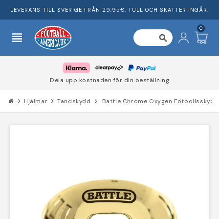
LEVERANS TILL SVERIGE FRÅN 29,95€. TULL OCH SKATTER INGÅR.
0
view_headline
search
Dela upp kostnaden för din beställning
chevron_right
Hjälmar
chevron_right
Tandskydd
chevron_right
Battle Chrome Oxygen Fotbollsskydd