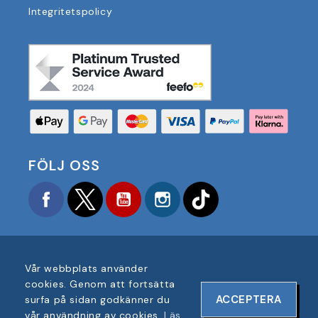
Integritetspolicy
FÖLJ OSS
Facebook
Twitter
YouTube
Instagram
TikTok
Vår webbplats använder
cookies. Genom att fortsätta
COPYRIGHT © 2025 FOOTBALL AMERICA UK ALLA
ACCEPTERA
surfa på sidan godkänner du
RÄTTIGHETER FÖRBEHÅLLNA
vår användning av cookies.
Läs