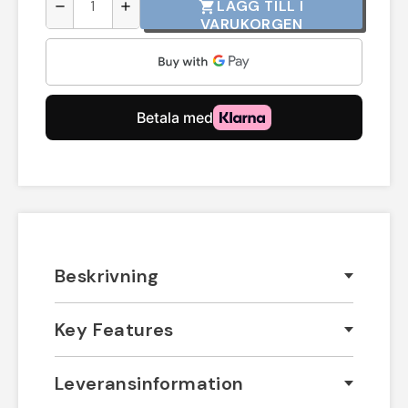
LÄGG TILL I
shopping_cart
remove
add
VARUKORGEN
Beskrivning
Key Features
Leveransinformation