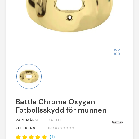
zoom_out_map
Battle Chrome Oxygen
Fotbollsskydd för munnen
VARUMÄRKE
BATTLE
REFERENS
1MG000009
(
1
)