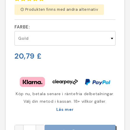
Produkten finns med andra alternativ
error_outline
FARBE:
20,79 £
Köp nu, betala senare i räntefria delbetalningar.
Välj din metod i kassan. 18+ villkor gäller.
Läs mer