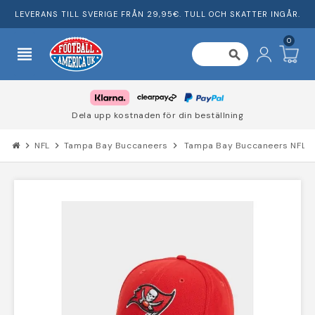
LEVERANS TILL SVERIGE FRÅN 29,95€. TULL OCH SKATTER INGÅR.
0
view_headline
search
Dela upp kostnaden för din beställning
chevron_right
NFL
chevron_right
Tampa Bay Buccaneers
chevron_right
Tampa Bay Buccaneers NFL L