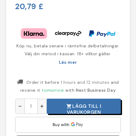
20,79 £
Köp nu, betala senare i räntefria delbetalningar.
Välj din metod i kassan. 18+ villkor gäller.
Läs mer
Order it before
1 hours and 12 minutes
and
receive it
tomorrow
with
Next Business Day
LÄGG TILL I
shopping_cart
remove
add
VARUKORGEN