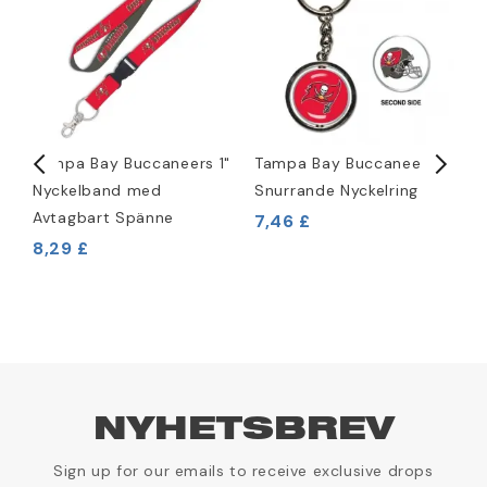
Tampa Bay Buccaneers 1"
Tampa Bay Buccaneers
R
Nyckelband med
Snurrande Nyckelring
M
Avtagbart Spänne
7,46 £
8,29 £
2
NYHETSBREV
Sign up for our emails to receive exclusive drops