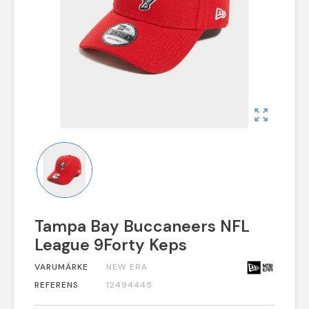
zoom_out_map
Tampa Bay Buccaneers NFL
League 9Forty Keps
VARUMÄRKE
NEW ERA
REFERENS
12494445