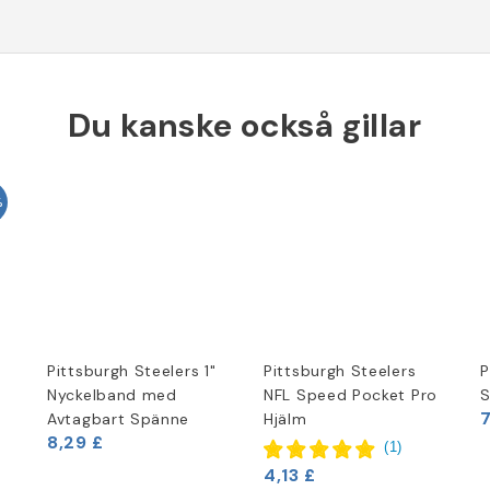
Du kanske också gillar
%
Pittsburgh Steelers 1"
Pittsburgh Steelers
P
Nyckelband med
NFL Speed Pocket Pro
S
7
Avtagbart Spänne
Hjälm
8,29 £
(
1
)
4,13 £