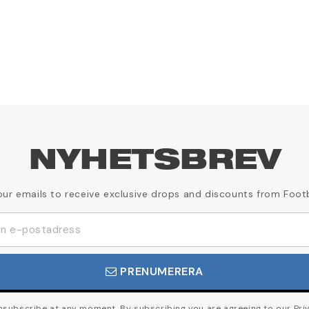
NYHETSBREV
our emails to receive exclusive drops and discounts from Foot
PRENUMERERA
subscribe at any moment. By subscribing you are agreeing to our Priv