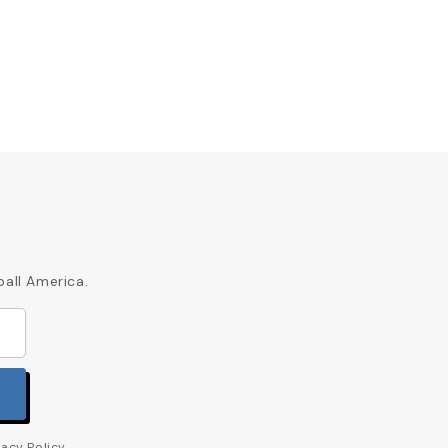
ball America.
acy Policy.