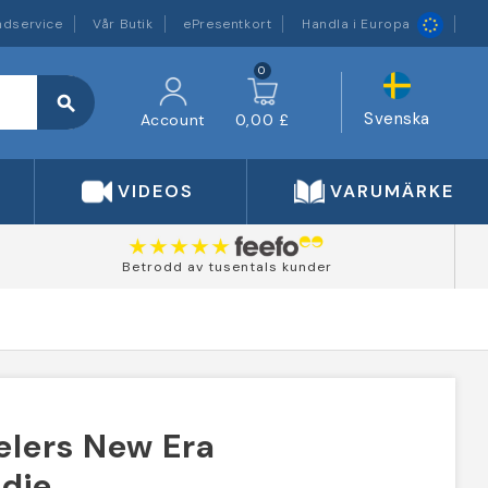
ndservice
Vår Butik
ePresentkort
Handla i Europa
0
search
Svenska
Account
0,00 £
VIDEOS
VARUMÄRKEN
Betrodd av tusentals kunder
elers New Era
die