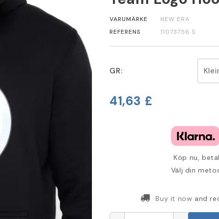
VARUMÄRKE
NEW ERA
REFERENS
11073756 S
GR:
41,63 £
Köp nu, betal
Välj din metod
Buy it now
and re