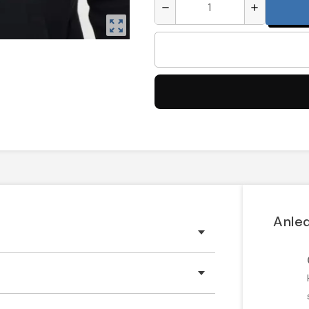
remove
add
zoom_out_map
Anled