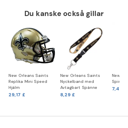
Du kanske också gillar
New Orleans Saints
New Orleans Saints
New Orl
Replika Mini Speed
Nyckelband med
Spinner
Hjälm
Avtagbart Spänne
7,46 £
29,17 £
8,29 £