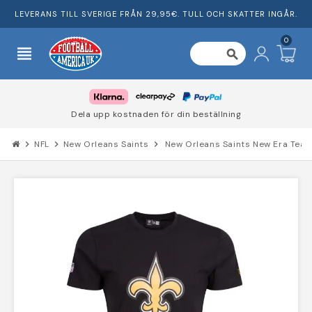
LEVERANS TILL SVERIGE FRÅN 29,95€. TULL OCH SKATTER INGÅR.
0
view_headline
search
Dela upp kostnaden för din beställning
chevron_right
NFL
chevron_right
New Orleans Saints
chevron_right
New Orleans Saints New Era Team