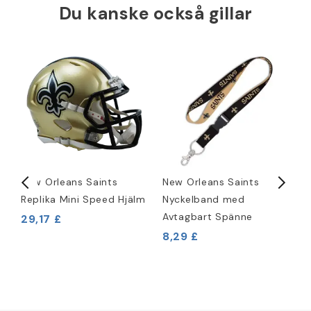
Du kanske också gillar
New Orleans Saints
New Orleans Saints
N
Replika Mini Speed Hjälm
Nyckelband med
R
Avtagbart Spänne
P
29,17 £
8,29 £
4