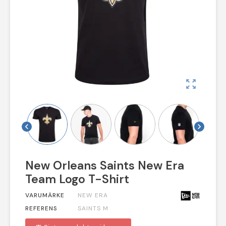
zoom_out_map
chevron_left
chevron_right
New Orleans Saints New Era
Team Logo T-Shirt
VARUMÄRKE
NEW ERA
REFERENS
SAINTS M