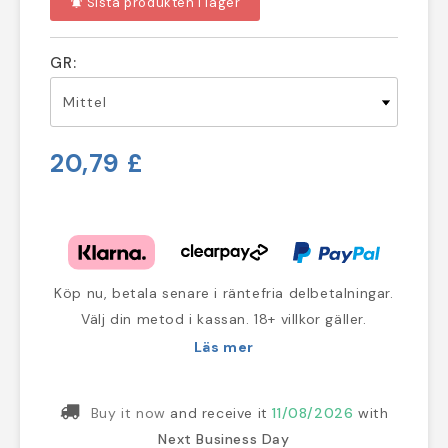
Sista produkten i lager
notifications_active
GR:
20,79 £
Köp nu, betala senare i räntefria delbetalningar.
Välj din metod i kassan. 18+ villkor gäller.
Läs mer
Buy it now
and receive it
11/08/2026
with
Next Business Day