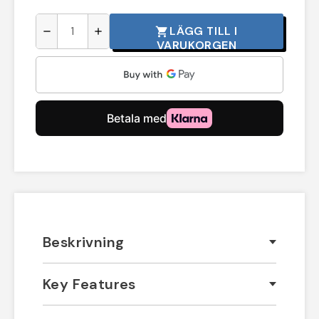
LÄGG TILL I
shopping_cart
remove
add
VARUKORGEN
Beskrivning
Key Features