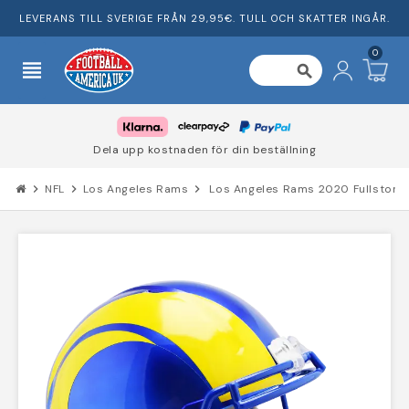
LEVERANS TILL SVERIGE FRÅN 29,95€. TULL OCH SKATTER INGÅR.
0
view_headline
search
Dela upp kostnaden för din beställning
chevron_right
NFL
chevron_right
Los Angeles Rams
chevron_right
Los Angeles Rams 2020 Fullstor S