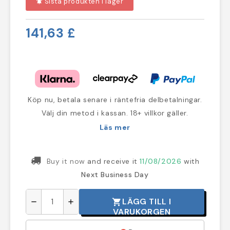
Sista produkten i lager
notifications_active
141,63 £
Köp nu, betala senare i räntefria delbetalningar.
Välj din metod i kassan. 18+ villkor gäller.
Läs mer
Buy it now
and receive it
11/08/2026
with
Next Business Day
LÄGG TILL I
shopping_cart
remove
add
VARUKORGEN