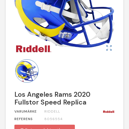
zoom_out_map
Los Angeles Rams 2020
Fullstor Speed Replica
VARUMÄRKE
RIDDELL
REFERENS
8056554