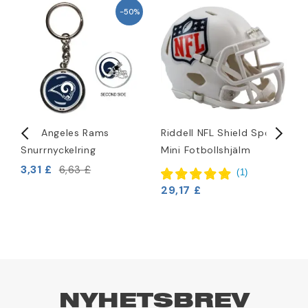
−50%
rt
Los Angeles Rams
Riddell NFL Shield Speed
L
Snurrnyckelring
Mini Fotbollshjälm
1
A
3,31 £
6,63 £
(
1
)
3
29,17 £
NYHETSBREV