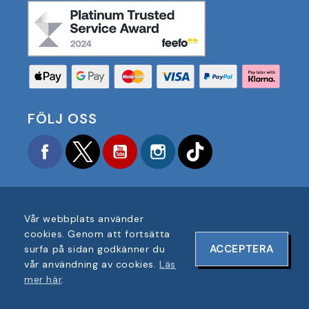
FÖLJ OSS
Facebook
Twitter
YouTube
Instagram
TikTok
Vår webbplats använder
cookies. Genom att fortsätta
COPYRIGHT © 2025 FOOTBALL AMERICA UK ALLA
ACCEPTERA
surfa på sidan godkänner du
RÄTTIGHETER FÖRBEHÅLLNA
vår användning av cookies.
Läs
FÖRETAGSREGISTRERINGSNUMMER: 06354287
mer här
.
WEBBPLATSDESIGN AV
ONELINE DESIGNS