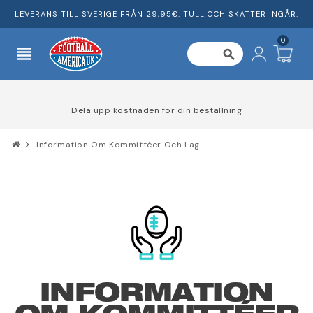
LEVERANS TILL SVERIGE FRÅN 29,95€. TULL OCH SKATTER INGÅR.
0
view_headline
search
Dela upp kostnaden för din beställning
chevron_right
Information Om Kommittéer Och Lag
INFORMATION