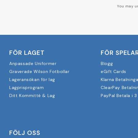
You may un
FÖR LAGET
FÖR SPELA
Anpassade Uniformer
Blogg
Graverade Wilson Fotbollar
eGift Cards
Lageransökan för lag
Klarna Betalninga
Lagprisprogram
ClearPay Betalni
Ditt Kommitté & Lag
PayPal Betala i 3
FÖLJ OSS