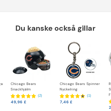
Du kanske också gillar
ga
Chicago Bears
Chicago Bears Spinner
R
Snackhjälm
Nyckelring
S
F
(
2
)
(
1
)
49,96 £
7,46 £
2