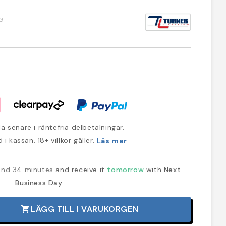
G
a senare i räntefria delbetalningar.
 i kassan. 18+ villkor gäller.
Läs mer
 and 34 minutes
and receive it
tomorrow
with
Next
Business Day
LÄGG TILL I VARUKORGEN
shopping_cart