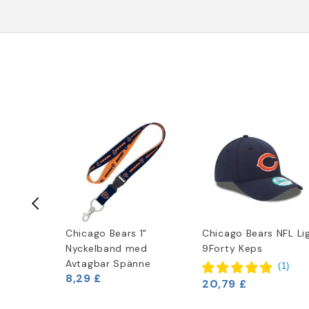
s Krom
Chicago Bears 1"
Chicago Bears NFL Li
Nyckelband med
9Forty Keps
Avtagbar Spänne
(
1
)
8,29 £
20,79 £