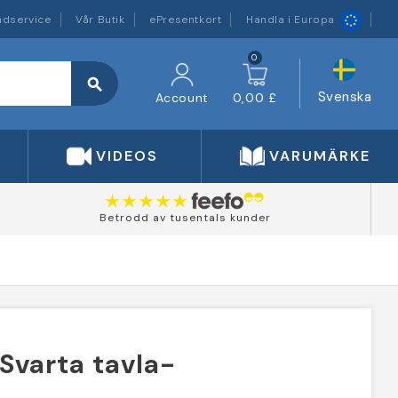
ndservice
Vår Butik
ePresentkort
Handla i Europa
0
search
Svenska
Account
0,00 £
VIDEOS
VARUMÄRKEN
Betrodd av tusentals kunder
Svarta tavla-