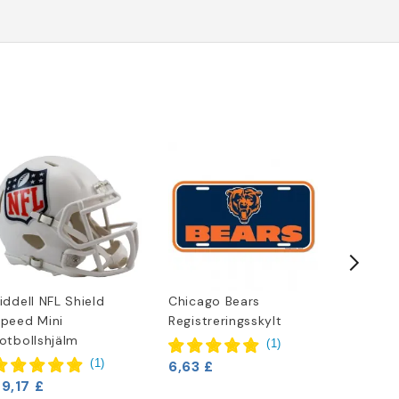
iddell NFL Shield
Chicago Bears
Chicago
peed Mini
Registreringsskylt
Fullstorl
otbollshjälm
Revolut
(
1
)
Autentis
(
1
)
6,63 £
9,17 £