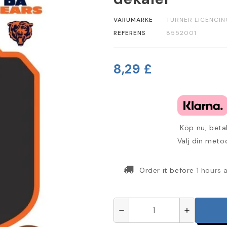
VARUMÄRKE
TURNER LICENCIN
REFERENS
8552001
8,29 £
Köp nu, betal
Välj din metod
Order it before
1 hours
remove
add