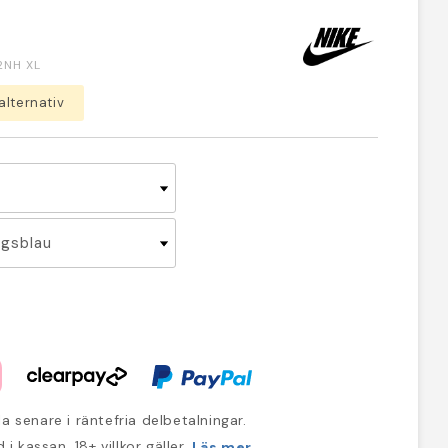
2NH XL
alternativ
a senare i räntefria delbetalningar.
 i kassan. 18+ villkor gäller.
Läs mer