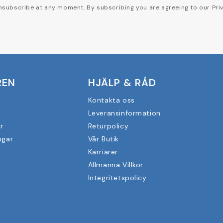
subscribe at any moment. By subscribing you are agreeing to our Priv
REN
HJÄLP & RÅD
Kontakta oss
Leveransinformation
r
Returpolicy
ngar
Vår Butik
Karriärer
Allmänna Villkor
Integritetspolicy