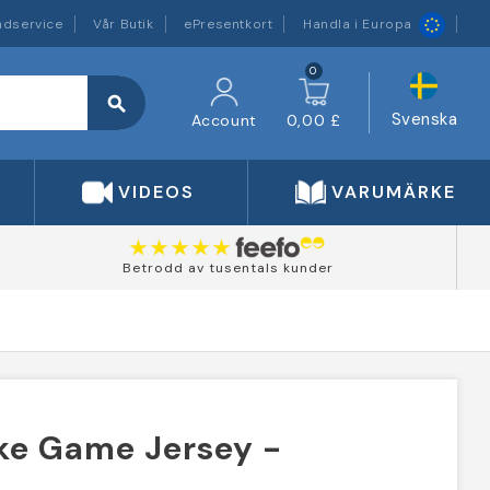
ndservice
Vår Butik
ePresentkort
Handla i Europa
0
search
Svenska
Account
0,00 £
VIDEOS
VARUMÄRKEN
Betrodd av tusentals kunder
Nike Game Jersey -