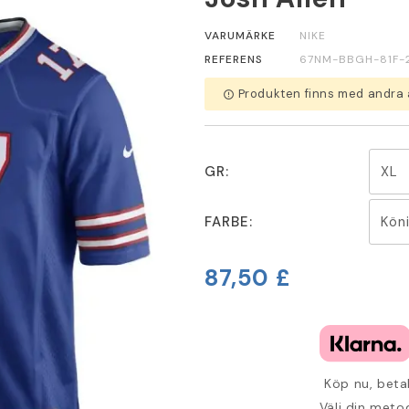
VARUMÄRKE
NIKE
REFERENS
67NM-BBGH-81F-
Produkten finns med andra 
error_outline
GR:
FARBE:
87,50 £
Köp nu, betal
Välj din metod