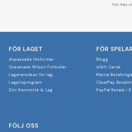
You may un
FÖR LAGET
FÖR SPELA
Anpassade Uniformer
Blogg
Graverade Wilson Fotbollar
eGift Cards
Lageransökan för lag
Klarna Betalninga
Lagprisprogram
ClearPay Betalni
Ditt Kommitté & Lag
PayPal Betala i 3
FÖLJ OSS