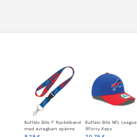
Buffalo Bills 1" Nyckelband
Buffalo Bills NFL League
med avtagbart spänne
9Forty Keps
8,29 £
20,79 £