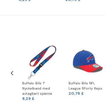
Logotyp
Buffalo Bills 1"
Buffalo Bills NFL
Nyckelband med
League 9Forty Keps
20,79 £
avtagbart spänne
8,29 £