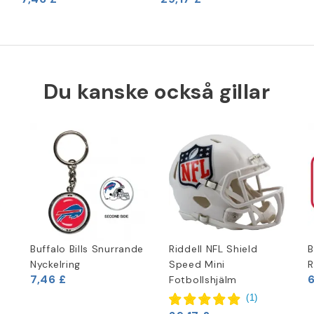
Du kanske också gillar
Buffalo Bills Snurrande
Riddell NFL Shield
B
Nyckelring
Speed Mini
R
7,46 £
6
Fotbollshjälm
(
1
)