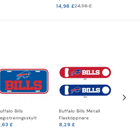
14,98 £
24,96 £
uffalo Bills
Buffalo Bills Metall
New Era
egistreringsskylt
Flasköppnare
shirt
,63 £
8,29 £
18,29 £