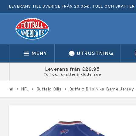
LEVERANS TILL SVERIGE FRÅN 29,95€. TULL OCH SKATTER 
MENY
UTRUSTNING
Leverans från £29,95
Tull och skatter inkluderade
NFL
Buffalo Bills
Buffalo Bills Nike Game Jersey 
chevron_right
chevron_right
chevron_right