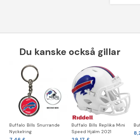
Du kanske också gillar
Buffalo Bills Snurrande
Buffalo Bills Replika Mini
Bu
Nyckelring
Speed Hjälm 2021
8,
7,46 £
29,17 £