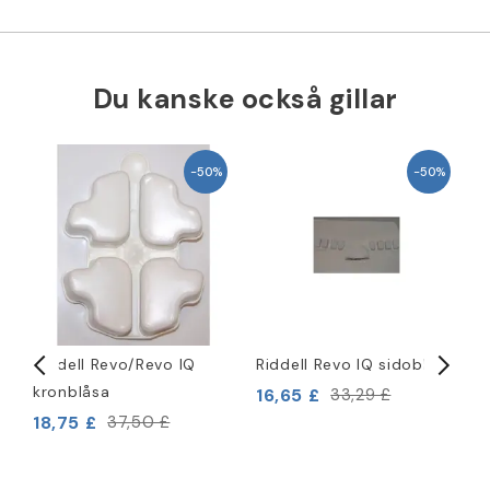
Du kanske också gillar
−50%
−50%
Riddell Revo/Revo IQ
Riddell Revo IQ sidoblåsa
R
kronblåsa
s
16,65 £
33,29 £
18,75 £
2
37,50 £