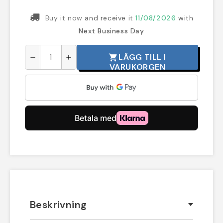
Buy it now
and receive it
11/08/2026
with
Next Business Day
LÄGG TILL I
shopping_cart
remove
add
VARUKORGEN
Beskrivning