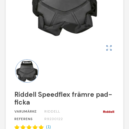
zoom_out_map
Riddell Speedflex främre pad-
ficka
VARUMÄRKE
RIDDELL
REFERENS
R9230122
(
1
)