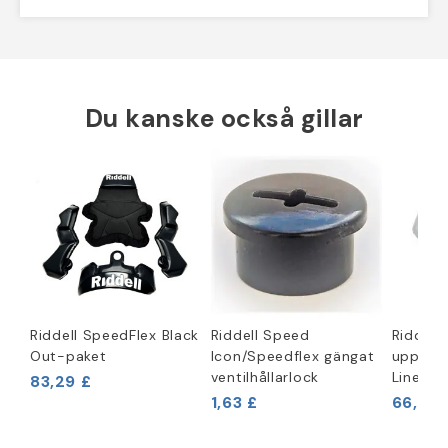
Du kanske också gillar
Riddell SpeedFlex Black
Riddell Speed
Riddell
Out-paket
Icon/Speedflex gängat
uppblå
ventilhållarlock
Liner
83,29 £
1,63 £
66,63 