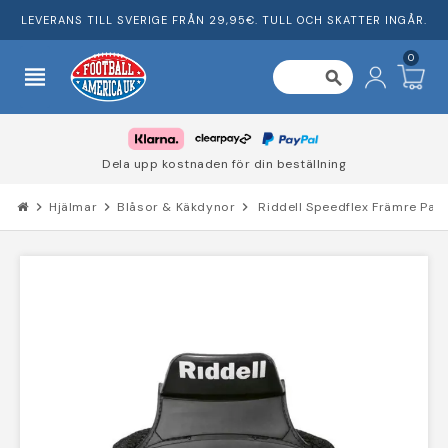
LEVERANS TILL SVERIGE FRÅN 29,95€. TULL OCH SKATTER INGÅR.
0
view_headline
search
Dela upp kostnaden för din beställning
chevron_right
Hjälmar
chevron_right
Blåsor & Käkdynor
chevron_right
Riddell Speedflex Främre Pad