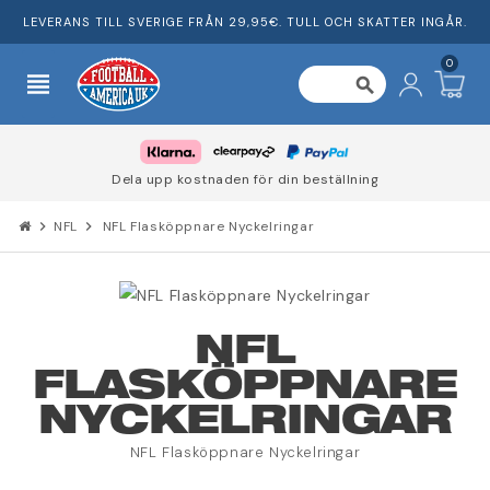
LEVERANS TILL SVERIGE FRÅN 29,95€. TULL OCH SKATTER INGÅR.
0
view_headline
search
Dela upp kostnaden för din beställning
chevron_right
NFL
chevron_right
NFL Flasköppnare Nyckelringar
NFL
FLASKÖPPNARE
NYCKELRINGAR
NFL Flasköppnare Nyckelringar