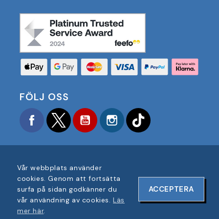
FÖLJ OSS
Facebook
Twitter
YouTube
Instagram
TikTok
Vår webbplats använder
cookies. Genom att fortsätta
COPYRIGHT © 2025 FOOTBALL AMERICA UK ALLA
ACCEPTERA
surfa på sidan godkänner du
RÄTTIGHETER FÖRBEHÅLLNA
vår användning av cookies.
Läs
FÖRETAGSREGISTRERINGSNUMMER: 06354287
mer här
.
WEBBPLATSDESIGN AV
ONELINE DESIGNS