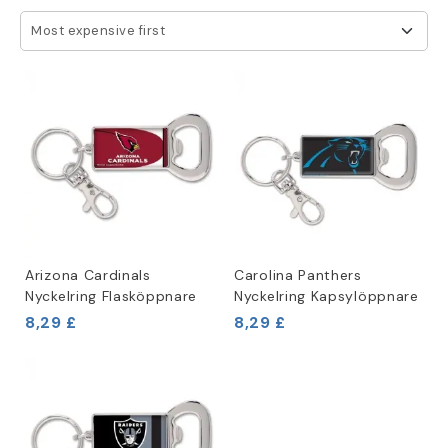
Most expensive first
Arizona Cardinals
Carolina Panthers
Nyckelring Flasköppnare
Nyckelring Kapsylöppnare
8,29 £
8,29 £