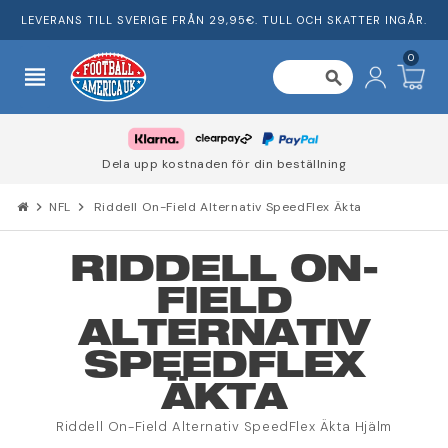
LEVERANS TILL SVERIGE FRÅN 29,95€. TULL OCH SKATTER INGÅR.
0
view_headline
search
Dela upp kostnaden för din beställning
chevron_right
NFL
chevron_right
Riddell On-Field Alternativ SpeedFlex Äkta
RIDDELL ON-
FIELD
ALTERNATIV
SPEEDFLEX
ÄKTA
Riddell On-Field Alternativ SpeedFlex Äkta Hjälm