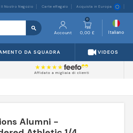
Il Nostro Negozio
Carte eRegalo
Acquista in Europa
0
search
Italiano
Account
0,00 £
IAMENTO DA SQUADRA
VIDEOS
Affidato a migliaia di clienti
Lions Alumni -
ered Athletic 1/4