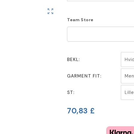
zoom_out_map
Team Store
BEKL:
GARMENT FIT:
ST:
70,83 £