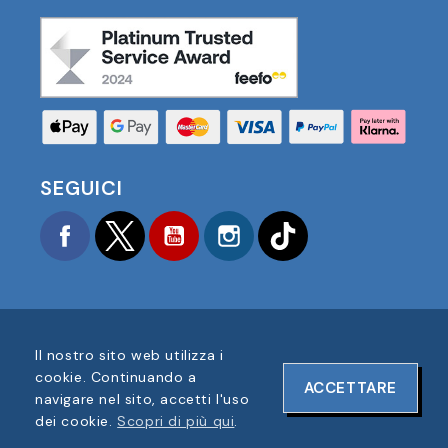
SEGUICI
Facebook
Twitter
YouTube
Instagram
TikTok
Il nostro sito web utilizza i
COPYRIGHT © 2025 FOOTBALL AMERICA UK TUTTI I
cookie. Continuando a
ACCETTARE
DIRITTI RISERVATI
navigare nel sito, accetti l'uso
NUMERO DI REGISTRAZIONE AZIENDA: 06354287
dei cookie.
Scopri di più qui
.
DESIGN DEL SITO WEB DI
ONELINE DESIGNS