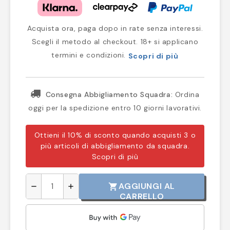
Acquista ora, paga dopo in rate senza interessi.
Scegli il metodo al checkout. 18+ si applicano
termini e condizioni.
Scopri di più
Consegna Abbigliamento Squadra:
Ordina
oggi per la spedizione entro 10 giorni lavorativi.
Ottieni il 10% di sconto quando acquisti 3 o
più articoli di abbigliamento da squadra.
Scopri di più
AGGIUNGI AL
shopping_cart
remove
add
CARRELLO