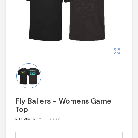
zoom_out_map
Fly Ballers - Womens Game
Top
RIFERIMENTO
JC005