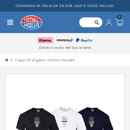
CONSEGNA IN ITALIA DA 29,95€. DAZI E TASSE INCLUSI.
0
view_headline
search
Dividi il costo del tuo ordine
chevron_right
Copy Of Organic Cotton Hoodie