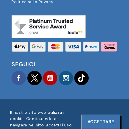
Politica sulla Privacy
SEGUICI
Facebook
Twitter
YouTube
Instagram
TikTok
Il nostro sito web utilizza i
COPYRIGHT © 2025 FOOTBALL AMERICA UK TUTTI I
cookie. Continuando a
ACCETTARE
DIRITTI RISERVATI
navigare nel sito, accetti l'uso
NUMERO DI REGISTRAZIONE AZIENDA: 06354287