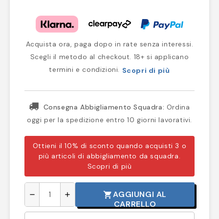
Acquista ora, paga dopo in rate senza interessi.
Scegli il metodo al checkout. 18+ si applicano
termini e condizioni.
Scopri di più
Consegna Abbigliamento Squadra:
Ordina
oggi per la spedizione entro 10 giorni lavorativi.
Ottieni il 10% di sconto quando acquisti 3 o
più articoli di abbigliamento da squadra.
Scopri di più
AGGIUNGI AL
shopping_cart
remove
add
CARRELLO