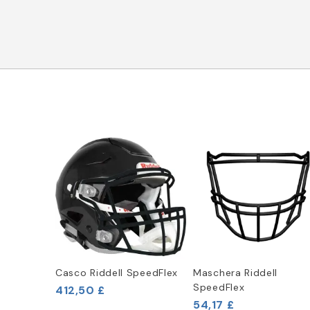
Casco Riddell SpeedFlex
Maschera Riddell
SpeedFlex
412,50 £
54,17 £