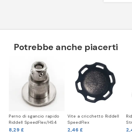
Potrebbe anche piacerti
Perno di sgancio rapido
Vite a cricchetto Riddell
Ri
Riddell SpeedFlex/HS4
SpeedFlex
St
8,29 £
2,46 £
2,