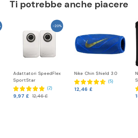
Ti potrebbe anche piacere
%
-20%
Adattatori SpeedFlex
Nike Chin Shield 3.0
N
SportStar
S
(
5
)
(
2
)
12,46 £
9,97 £
1
12,46 £