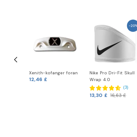
-20
l Skull
Xenith-kofanger foran
Nike Pro Dri-Fit Skull
12,46 £
Wrap 4.0
(
3
)
13,30 £
16,63 £