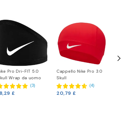
ike Pro Dri-FIT 5.0
Cappello Nike Pro 3.0
Deodora
kull Wrap da uomo
Skull
XL No St
(
3
)
(
4
)
8,29 £
20,79 £
8,29 £