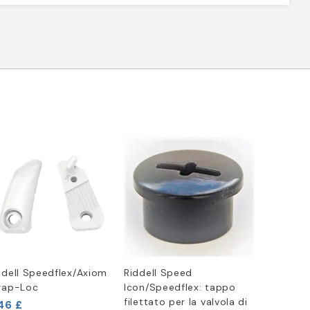
ddell Speedflex/Axiom
Riddell Speed
rap-Loc
Icon/Speedflex: tappo
filettato per la valvola di
46 £