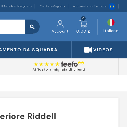
Il Nostro Negozio
Carte eRegalo
Acquista in Europa
0
search
Italiano
Account
0,00 £
IAMENTO DA SQUADRA
VIDEOS
Affidato a migliaia di clienti
eriore Riddell