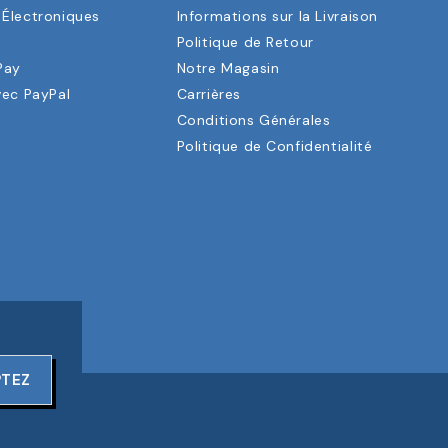
Électroniques
Informations sur la Livraison
a
Politique de Retour
Pay
Notre Magasin
vec PayPal
Carrières
Conditions Générales
Politique de Confidentialité
PTEZ
ERVÉS