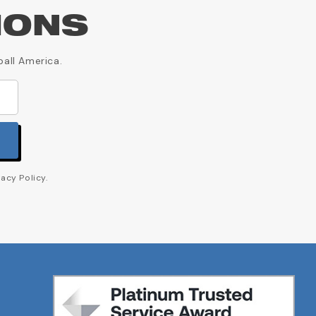
IONS
ball America.
acy Policy.