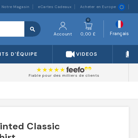
Notre Magasin
eCartes Cadeaux
Acheter en Europe
0
search
Français
Account
0,00 £
TS D'ÉQUIPE
VIDEOS
Fiable pour des milliers de clients
rinted Classic
hirt