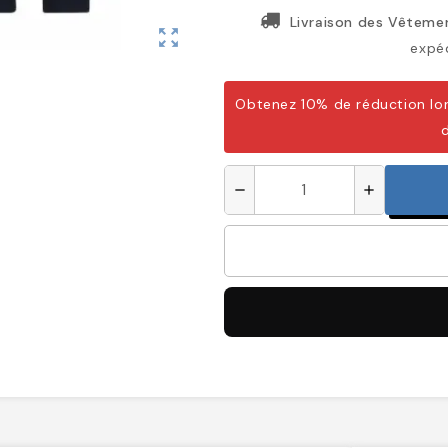
Livraison des Vêtemen
zoom_out_map
expéd
Obtenez 10% de réduction lor
remove
add