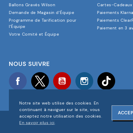
Ballons Gravés Wilson
Cartes-Cadeaux 
Demande de Magasin d'Équipe
Paiements Klarn
Programme de Tarification pour
Paiements Clear
l'Équipe
Paiement en 3 a
Votre Comité et Équipe
NOUS SUIVRE
Facebook
Twitter
YouTube
Instagram
TikTok
Notre site web utilise des cookies. En
continuant à naviguer sur le site, vous
ACCE
acceptez notre utilisation des cookies.
COPYRIGHT © 2025 FOOTBALL AMERICA UK TOUS DROITS RÉS
En savoir plus ici
.
NUMÉRO D'ENREGISTREMENT DE L'ENTREPRISE : 06354287