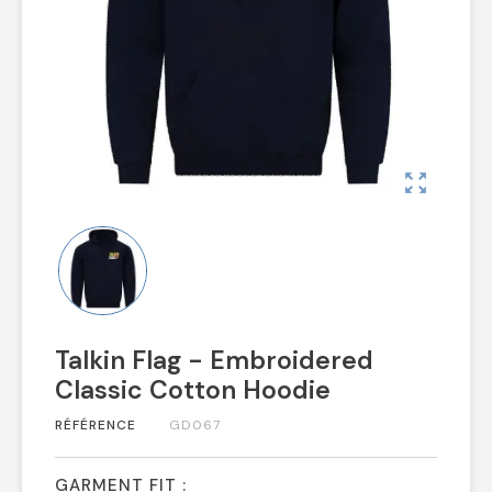
zoom_out_map
Talkin Flag - Embroidered
Classic Cotton Hoodie
RÉFÉRENCE
GD067
GARMENT FIT :