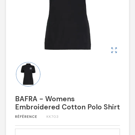
zoom_out_map
BAFRA - Womens
Embroidered Cotton Polo Shirt
RÉFÉRENCE
KK703