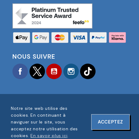
NOUS SUIVRE
Facebook
Twitter
YouTube
Instagram
TikTok
Notre site web utilise des
COPYRIGHT © 2025 FOOTBALL AMERICA UK TOUS
cookies. En continuant à
DROITS RÉSERVÉS
ACCEPTEZ
naviguer sur le site, vous
NUMÉRO D'ENREGISTREMENT DE L'ENTREPRISE :
acceptez notre utilisation des
06354287
cookies.
En savoir plus ici
.
CONCEPTION DU SITE WEB PAR
ONELINE DESIGNS