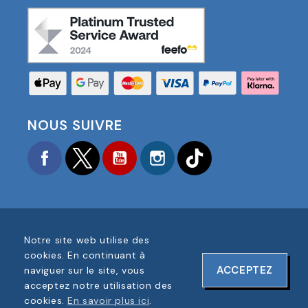
NOUS SUIVRE
Facebook
Twitter
YouTube
Instagram
TikTok
Notre site web utilise des
COPYRIGHT © 2025 FOOTBALL AMERICA UK TOUS
cookies. En continuant à
DROITS RÉSERVÉS
ACCEPTEZ
naviguer sur le site, vous
NUMÉRO D'ENREGISTREMENT DE L'ENTREPRISE :
acceptez notre utilisation des
06354287
cookies.
En savoir plus ici
.
CONCEPTION DU SITE WEB PAR
ONELINE DESIGNS