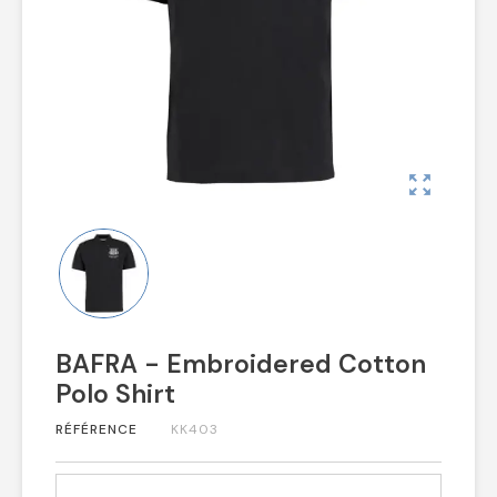
zoom_out_map
BAFRA - Embroidered Cotton
Polo Shirt
RÉFÉRENCE
KK403