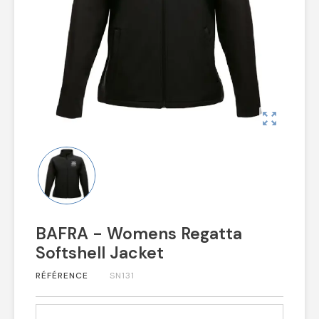
zoom_out_map
BAFRA - Womens Regatta
Softshell Jacket
RÉFÉRENCE
SN131