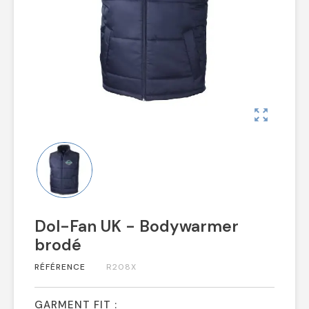
zoom_out_map
Dol-Fan UK - Bodywarmer
brodé
RÉFÉRENCE
R208X
GARMENT FIT :