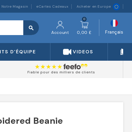
Notre Magasin
eCartes Cadeaux
Acheter en Europe
0
search
Français
Account
0,00 £
TS D'ÉQUIPE
VIDEOS
Fiable pour des milliers de clients
idered Beanie