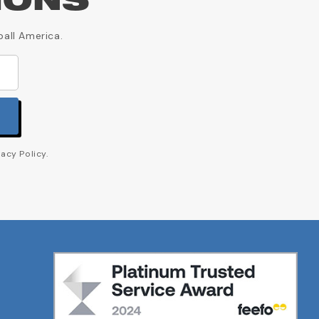
IONS
ball America.
acy Policy.