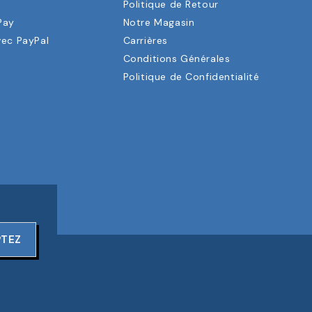
a
Politique de Retour
Pay
Notre Magasin
vec PayPal
Carrières
Conditions Générales
Politique de Confidentialité
PTEZ
ERVÉS