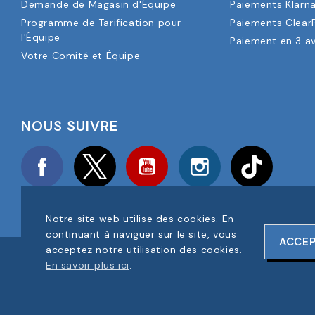
Demande de Magasin d'Équipe
Paiements Klarn
Programme de Tarification pour
Paiements Clear
l'Équipe
Paiement en 3 a
Votre Comité et Équipe
NOUS SUIVRE
Facebook
Twitter
YouTube
Instagram
TikTok
Notre site web utilise des cookies. En
continuant à naviguer sur le site, vous
ACCE
acceptez notre utilisation des cookies.
COPYRIGHT © 2025 FOOTBALL AMERICA UK TOUS DROITS RÉS
En savoir plus ici
.
NUMÉRO D'ENREGISTREMENT DE L'ENTREPRISE : 06354287
CONCEPTION DU SITE WEB PAR
ONELINE DESIGNS