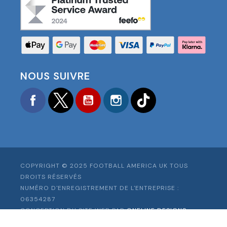
NOUS SUIVRE
Facebook
Twitter
YouTube
Instagram
TikTok
COPYRIGHT © 2025 FOOTBALL AMERICA UK TOUS
DROITS RÉSERVÉS
NUMÉRO D'ENREGISTREMENT DE L'ENTREPRISE :
06354287
CONCEPTION DU SITE WEB PAR
ONELINE DESIGNS