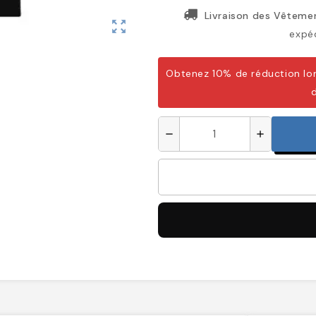
Livraison des Vêtemen
zoom_out_map
expéd
Obtenez 10% de réduction lor
remove
add