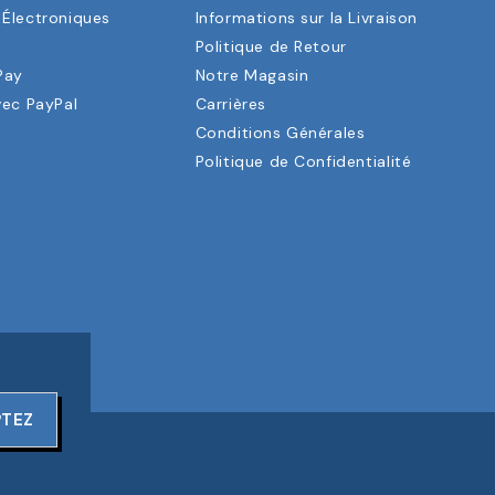
Électroniques
Informations sur la Livraison
a
Politique de Retour
Pay
Notre Magasin
vec PayPal
Carrières
Conditions Générales
Politique de Confidentialité
PTEZ
ERVÉS