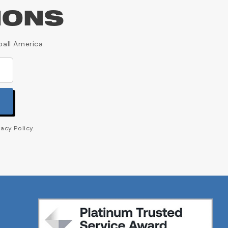
IONS
ball America.
acy Policy.