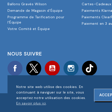
Ballons Gravés Wilson
Cartes-Cadeaux 
Demande de Magasin d'Équipe
Paiements Klarn
Programme de Tarification pour
Paiements Clear
l'Équipe
Paiement en 3 a
Votre Comité et Équipe
NOUS SUIVRE
Facebook
Twitter
YouTube
Instagram
TikTok
Notre site web utilise des cookies. En
continuant à naviguer sur le site, vous
ACCE
acceptez notre utilisation des cookies.
COPYRIGHT © 2025 FOOTBALL AMERICA UK TOUS DROITS RÉS
En savoir plus ici
.
NUMÉRO D'ENREGISTREMENT DE L'ENTREPRISE : 06354287