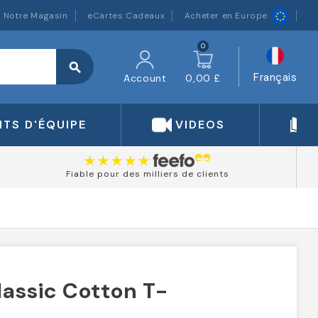
Notre Magasin
eCartes Cadeaux
Acheter en Europe
0
search
Français
Account
0,00 £
TS D'ÉQUIPE
VIDEOS
Fiable pour des milliers de clients
assic Cotton T-