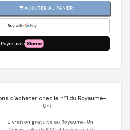
AJOUTER AU PANIER
shopping_cart
ons d'acheter chez le n°1 du Royaume-
Uni
Livraison gratuite au Royaume-Uni
Dépensez plus de £100 et bénéficiez de la