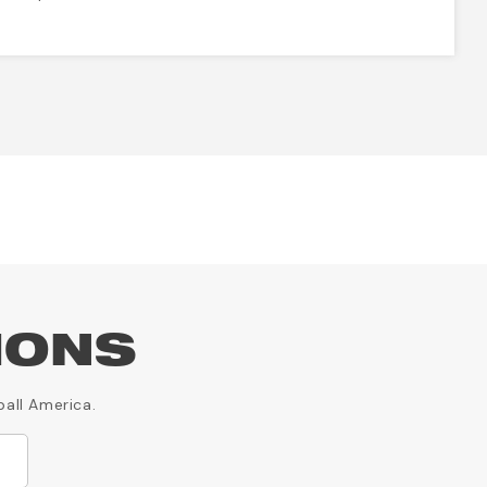
IONS
ball America.