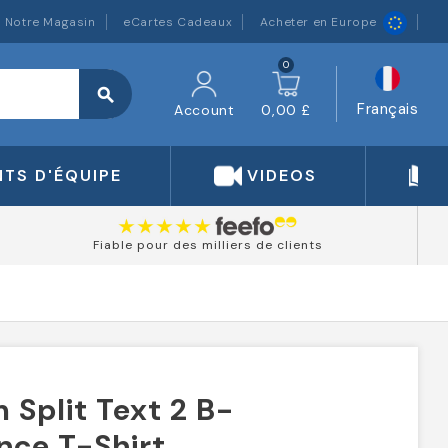
Notre Magasin
eCartes Cadeaux
Acheter en Europe
0
search
Français
Account
0,00 £
TS D'ÉQUIPE
VIDEOS
Fiable pour des milliers de clients
Split Text 2 B-
nce T-Shirt