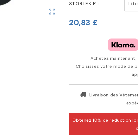
STORLEK P :
zoom_out_map
20,83 £
Achetez maintenant, p
Choisissez votre mode de pa
ap
Livraison des Vêtemen
expéd
Obtenez 10% de réduction lor