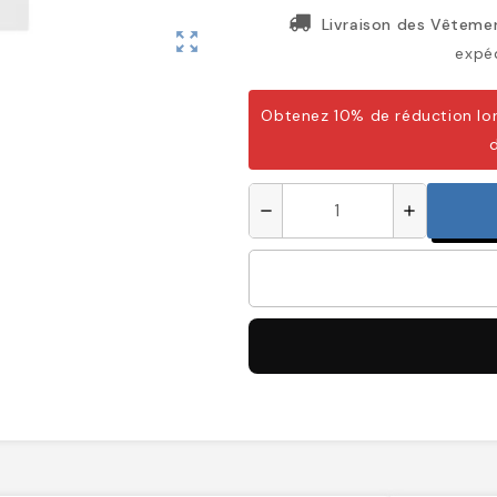
Livraison des Vêtemen
zoom_out_map
expéd
Obtenez 10% de réduction lor
remove
add