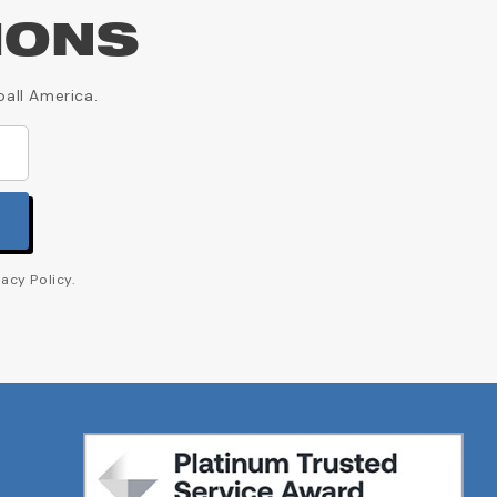
IONS
ball America.
acy Policy.