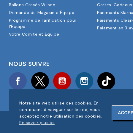
Ballons Gravés Wilson
Cartes-Cadeaux 
Demande de Magasin d'Équipe
Paiements Klarn
Programme de Tarification pour
Paiements Clear
l'Équipe
Paiement en 3 a
Votre Comité et Équipe
NOUS SUIVRE
Facebook
Twitter
YouTube
Instagram
TikTok
Notre site web utilise des cookies. En
continuant à naviguer sur le site, vous
ACCE
acceptez notre utilisation des cookies.
COPYRIGHT © 2025 FOOTBALL AMERICA UK TOUS DROITS RÉS
En savoir plus ici
.
NUMÉRO D'ENREGISTREMENT DE L'ENTREPRISE : 06354287