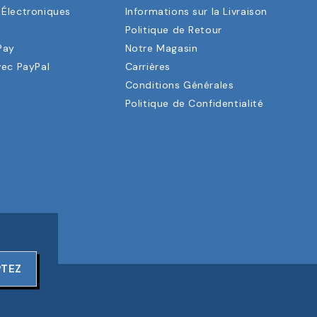
Électroniques
Informations sur la Livraison
a
Politique de Retour
Pay
Notre Magasin
vec PayPal
Carrières
Conditions Générales
Politique de Confidentialité
PTEZ
ERVÉS