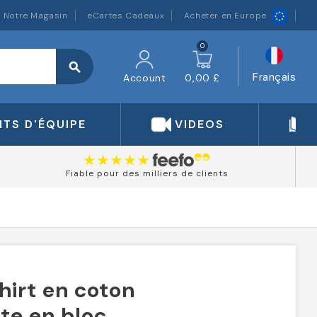
Notre Magasin
eCartes Cadeaux
Acheter en Europe
0
search
Français
Account
0,00 £
TS D'ÉQUIPE
VIDEOS
Fiable pour des milliers de clients
hirt en coton
xte en bloc