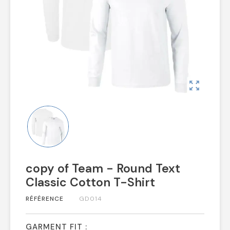
zoom_out_map
copy of Team - Round Text
Classic Cotton T-Shirt
RÉFÉRENCE
GD014
GARMENT FIT :