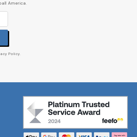
ball America.
acy Policy.