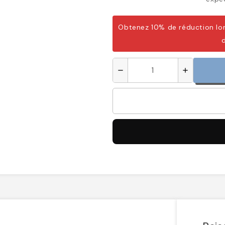
Obtenez 10% de réduction lor
remove
add