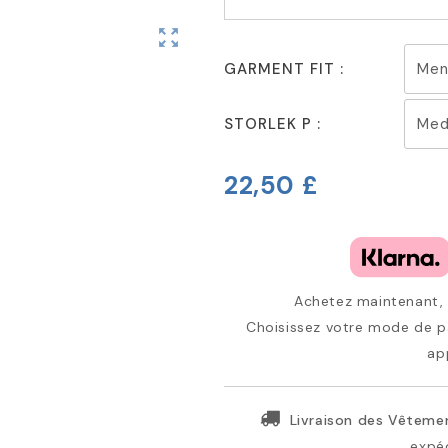
zoom_out_map
GARMENT FIT :
STORLEK P :
22,50 £
Achetez maintenant, p
Choisissez votre mode de pa
ap
Livraison des Vêtemen
expéd