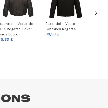
ssentiel - Veste de
Essentiel - Veste
Sweat-sh
luie Regatta Dover
Softshell Regatta
boîte b
33,33 £
33,33 £
oids Lourd
5,83 £
IONS