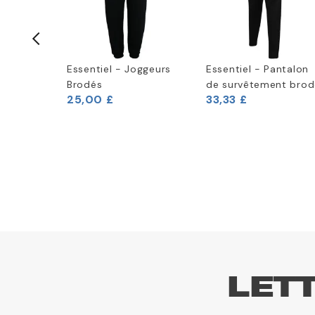
Casque
Essentiel - Joggeurs
Essentiel - Pantalon
Brodés
de survêtement brod
25,00 £
33,33 £
LET