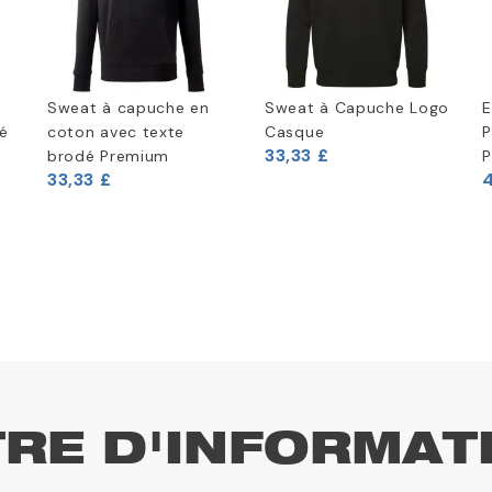
Sweat à capuche en
Sweat à Capuche Logo
E
é
coton avec texte
Casque
P
33,33 £
brodé Premium
P
33,33 £
4
TRE D'INFORMAT