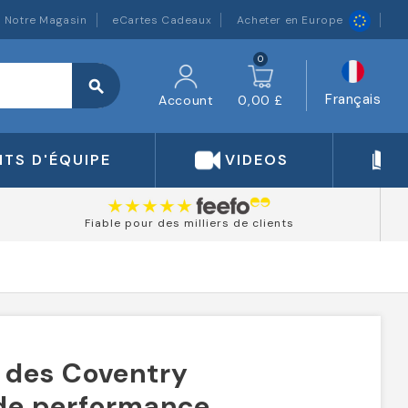
Notre Magasin
eCartes Cadeaux
Acheter en Europe
0
search
Français
Account
0,00 £
TS D'ÉQUIPE
VIDEOS
Fiable pour des milliers de clients
 des Coventry
 de performance