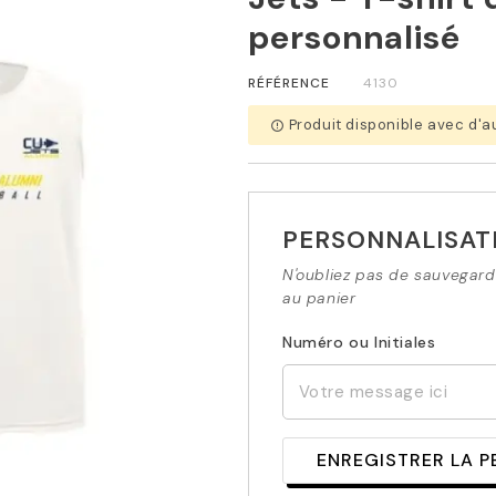
personnalisé
RÉFÉRENCE
4130
Produit disponible avec d'a
error_outline
PERSONNALISAT
N'oubliez pas de sauvegarde
au panier
Numéro ou Initiales
ENREGISTRER LA 