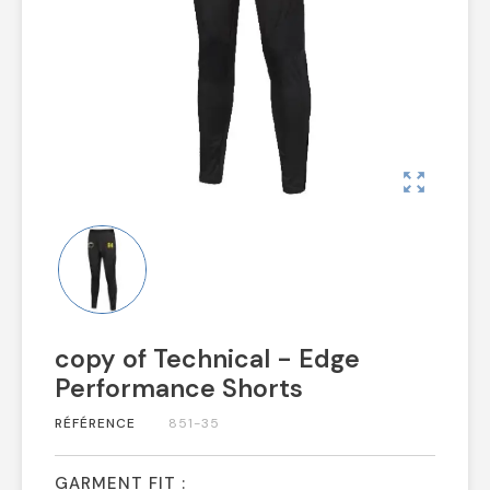
zoom_out_map
copy of Technical - Edge
Performance Shorts
RÉFÉRENCE
851-35
GARMENT FIT :