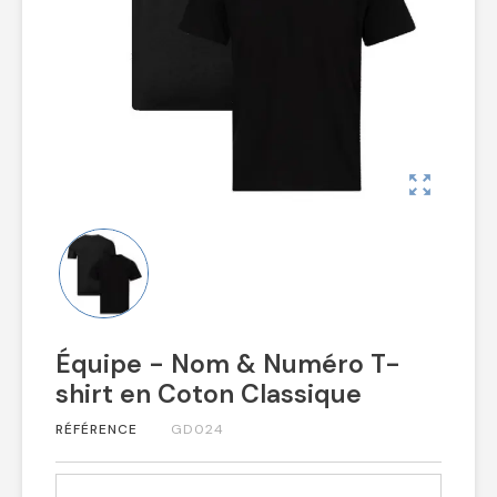
zoom_out_map
Équipe - Nom & Numéro T-
shirt en Coton Classique
RÉFÉRENCE
GD024