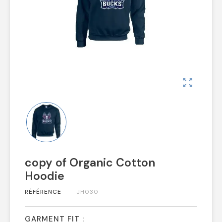
zoom_out_map
copy of Organic Cotton
Hoodie
RÉFÉRENCE
JH030
GARMENT FIT :