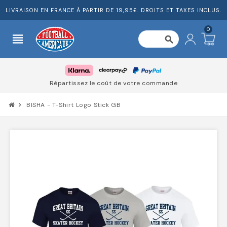
LIVRAISON EN FRANCE À PARTIR DE 19,95£. DROITS ET TAXES INCLUS.
0
view_headline
search
Répartissez le coût de votre commande
chevron_right
BISHA - T-Shirt Logo Stick GB