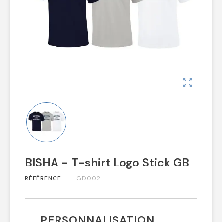
zoom_out_map
BISHA - T-shirt Logo Stick GB
RÉFÉRENCE
GD002
PERSONNALISATION