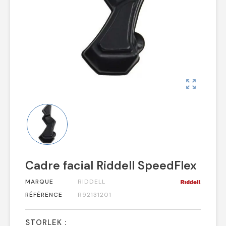
zoom_out_map
Cadre facial Riddell SpeedFlex
MARQUE
RIDDELL
RÉFÉRENCE
R92131201
STORLEK :