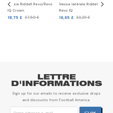
Vessie Riddell Revo/Revo
Vessie latérale Riddell
V
IQ Crown
Revo IQ
R
18,75 £
16,65 £
2
37,50 £
33,29 £
LETTRE
D'INFORMATIONS
Sign up for our emails to receive exclusive drops
and discounts from Football America.