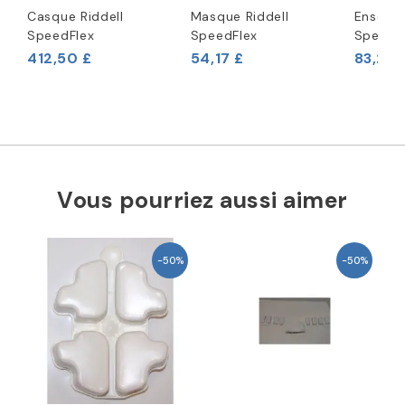
Casque Riddell
Masque Riddell
Ensembl
SpeedFlex
SpeedFlex
SpeedFl
412,50 £
54,17 £
83,29 
Vous pourriez aussi aimer
-50%
-50%