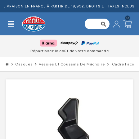
LIVRAISON EN FRANCE À PARTIR DE 19,95£. DROITS ET TAXES INCLUS.
0
view_headline
search
Répartissez le coût de votre commande
chevron_right
Casques
chevron_right
Vessies Et Coussins De Mâchoire
chevron_right
Cadre Facial 