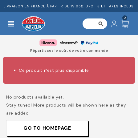
LIVRAISON EN FRANCE À PARTIR DE 19,95£. DROITS ET TAXES INCLUS.
0
view_headline
search
Répartissez le coût de votre commande
Ce produit n'est plus disponible.
No products available yet.
Stay tuned! More products will be shown here as they
are added.
GO TO HOMEPAGE