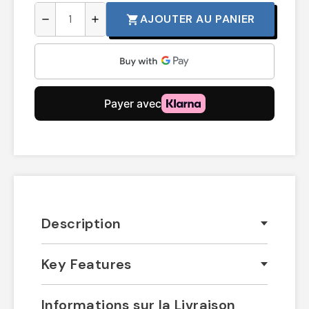
AJOUTER AU PANIER
shopping_cart
remove
add
Description
Key Features
Informations sur la Livraison