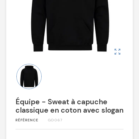
zoom_out_map
Équipe - Sweat à capuche
classique en coton avec slogan
RÉFÉRENCE
GD067